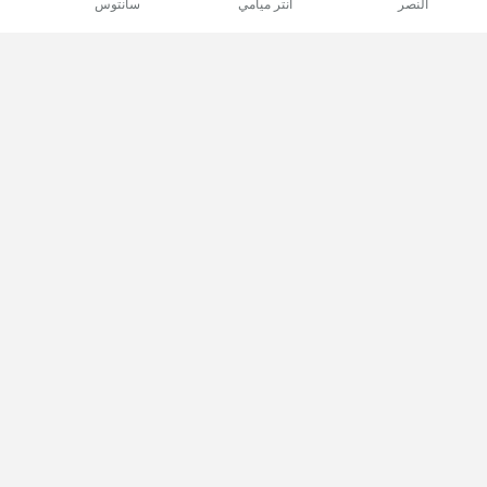
النصر
انتر ميامي
سانتوس