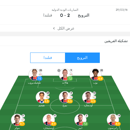
29/03/16
المباريات الودية الدولية
2 - 0
النرويج
فنلندا
عرض الكل
تشكيلة الفريقين
النرويج
فنلندا
23
9
22
7.5
7.2
6.6
بوب
هالاند
شجيلديروب
24
8
10
6.5
6.5
6.5
أوديجارد
بيرغ
هيغيم
5
4
3
14
6.7
6.9
7.2
6.9
رايرسون
ايير
أوستيجارد
مولر