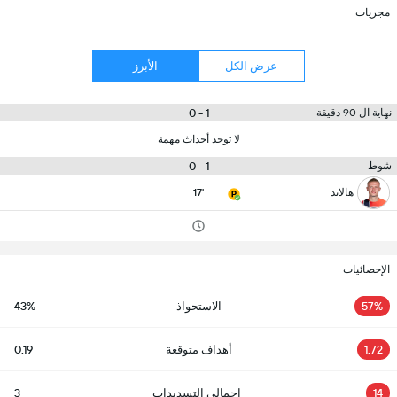
مجريات
عرض الكل
الأبرز
1 - 0
نهاية ال 90 دقيقة
لا توجد أحداث مهمة
1 - 0
شوط
هالاند
17'
الإحصائيات
57%
الاستحواذ
43%
1.72
أهداف متوقعة
0.19
14
إجمالي التسديدات
3