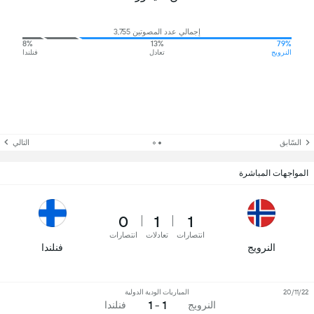
إجمالي عدد المصوتين 3,755
8%
13%
79%
النرويج
تعادل
فنلندا
السّابق
التالي
المواجهات المباشرة
0
1
1
انتصارات
تعادلات
انتصارات
النرويج
فنلندا
20/11/22
المباريات الودية الدولية
1 - 1
النرويج
فنلندا