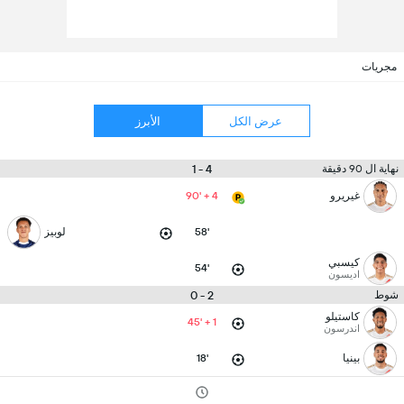
مجريات
عرض الكل
الأبرز
4 - 1
نهاية ال 90 دقيقة
غيريرو
90' + 4
58'
لوبيز
كيسبي
54'
اديسون
2 - 0
شوط
كاستيلو
45' + 1
اندرسون
بينيا
18'