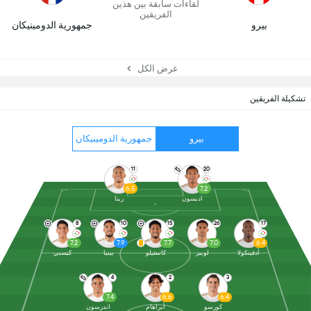
لقاءات سابقة بين هذين
الفريقين
بيرو
جمهورية الدومينيكان
عرض الكل
تشكيلة الفريقين
بيرو
جمهورية الدومينيكان
11
20
6.5
7.2
اديسون
رينا
8
10
15
26
17
7.2
7.9
7.7
7.0
6.4
أدفينكولا
لوبيز
كاستيلو
بينيا
كيسبي
4
2
3
7.4
6.6
6.4
كورسو
أبراهام
اندرسون