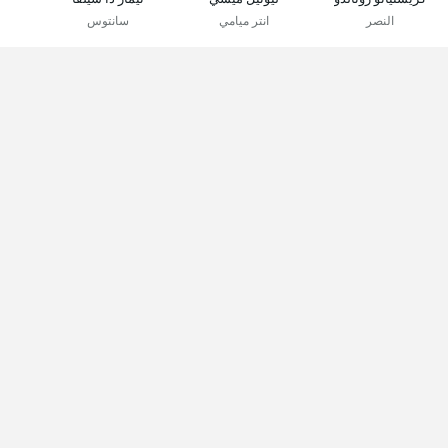
النصر
انتر ميامي
سانتوس