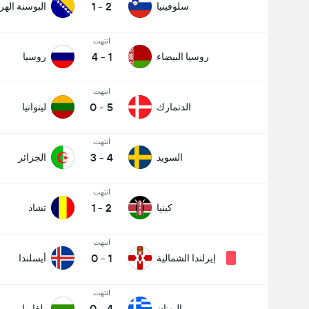
1
-
2
سلوفينيا
البوسنة اله
انتهت
4
-
1
روسيا البيضاء
روسيا
انتهت
0
-
5
الدنمارك
ليتوانيا
انتهت
3
-
4
السويد
الجزائر
انتهت
1
-
2
كينيا
تشاد
انتهت
0
-
1
إيرلندا الشمالية
أيسلندا
انتهت
0
-
4
اليونان
بلغاريا