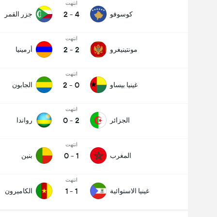
انتهت
2
-
4
كوسوفو
جزر القمر
انتهت
2
-
2
مونتينيغرو
أرمينيا
انتهت
2
-
0
غينيا بيساو
الجابون
انتهت
0
-
2
الجزائر
رواندا
انتهت
0
-
1
المغرب
بنين
انتهت
1
-
1
غينيا الاستوائية
الكاميرون