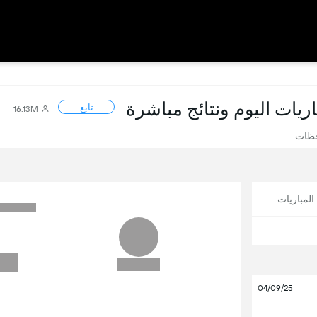
باريات اليوم ونتائج مباشرة
تابع
16.13M
حظات
لمباريات
04/09/25