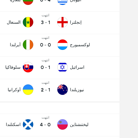
انتهت
3
-
1
إنجلترا
السنغال
انتهت
0
-
0
لوكسمبورج
أيرلندا
انتهت
0
-
1
اسرائيل
سلوفاكيا
انتهت
2
-
1
نيوزيلندا
أوكرانيا
انتهت
4
-
0
ليختنشتاين
اسكتلندا