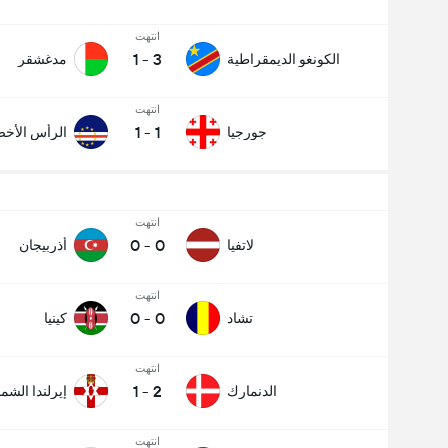
انتهت
1
-
3
الكونغو الديمقراطية
مدغشقر
انتهت
1
-
1
جورجيا
الرأس الأخ
انتهت
0
-
0
لاتفيا
أذربيجان
انتهت
0
-
0
تشاد
كينيا
انتهت
1
-
2
الدنمارك
إيرلندا الشما
انتهت