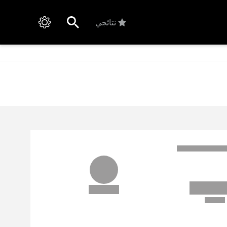
نتائجي