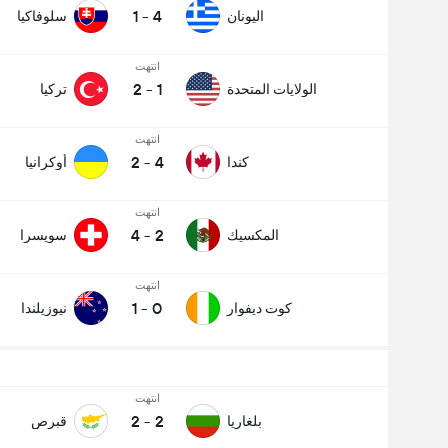
1
-
4
اليونان
سلوفاكيا
انتهت
2
-
1
الولايات المتحدة
تركيا
انتهت
2
-
4
كندا
أوكرانيا
انتهت
4
-
2
المكسيك
سويسرا
انتهت
1
-
0
كوت ديفوار
نيوزيلندا
انتهت
2
-
2
بلغاريا
قبرص