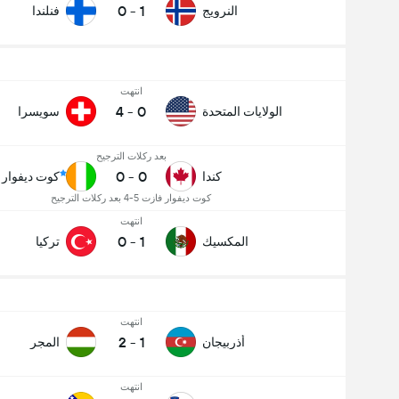
0
-
1
النرويج
فنلندا
انتهت
4
-
0
الولايات المتحدة
سويسرا
بعد ركلات الترجيح
0
-
0
كندا
كوت ديفوار
كوت ديفوار فازت 5-4 بعد ركلات الترجيح
انتهت
0
-
1
المكسيك
تركيا
انتهت
2
-
1
أذربيجان
المجر
انتهت