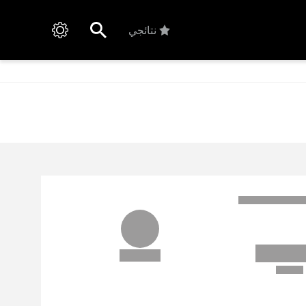
نتائجي