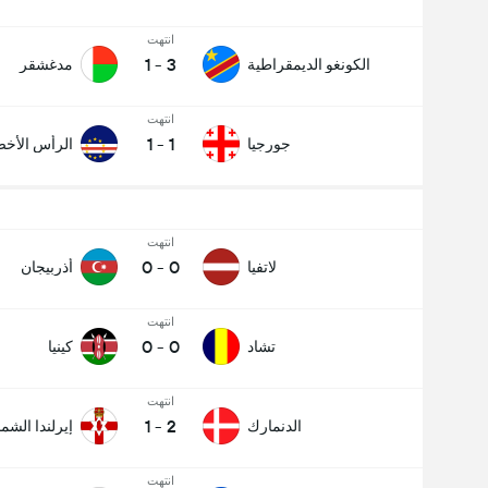
انتهت
1
-
3
الكونغو الديمقراطية
مدغشقر
انتهت
1
-
1
جورجيا
الرأس الأخ
انتهت
0
-
0
لاتفيا
أذربيجان
انتهت
0
-
0
تشاد
كينيا
انتهت
1
-
2
الدنمارك
إيرلندا الشما
انتهت