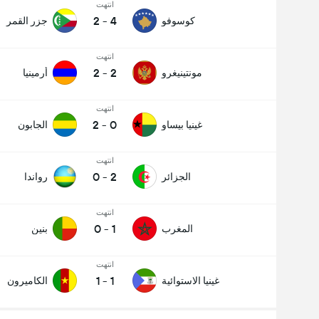
انتهت
2
-
4
كوسوفو
جزر القمر
انتهت
2
-
2
مونتينيغرو
أرمينيا
انتهت
2
-
0
غينيا بيساو
الجابون
انتهت
0
-
2
الجزائر
رواندا
انتهت
0
-
1
المغرب
بنين
انتهت
1
-
1
غينيا الاستوائية
الكاميرون