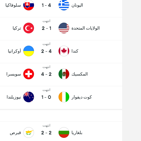
1
-
4
اليونان
سلوفاكيا
انتهت
2
-
1
الولايات المتحدة
تركيا
انتهت
2
-
4
كندا
أوكرانيا
انتهت
4
-
2
المكسيك
سويسرا
انتهت
1
-
0
كوت ديفوار
نيوزيلندا
انتهت
2
-
2
بلغاريا
قبرص