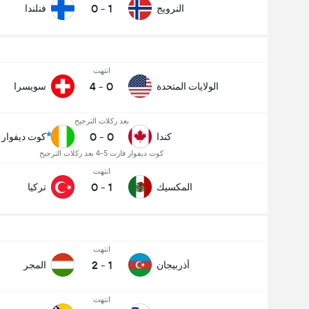
0
-
1
النرويج
فنلندا
انتهت
4
-
0
الولايات المتحدة
سويسرا
بعد ركلات الترجيح
0
-
0
كندا
كوت ديفوار
كوت ديفوار فازت 5-4 بعد ركلات الترجيح
انتهت
0
-
1
المكسيك
تركيا
انتهت
2
-
1
أذربيجان
المجر
انتهت