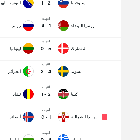
1
-
2
سلوفينيا
البوسنة اله
انتهت
4
-
1
روسيا البيضاء
روسيا
انتهت
0
-
5
الدنمارك
ليتوانيا
انتهت
3
-
4
السويد
الجزائر
انتهت
1
-
2
كينيا
تشاد
انتهت
0
-
1
إيرلندا الشمالية
أيسلندا
انتهت
0
-
4
اليونان
بلغاريا