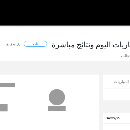
باريات اليوم ونتائج مباشرة
تابع
16.13M
حظات
لمباريات
04/09/25