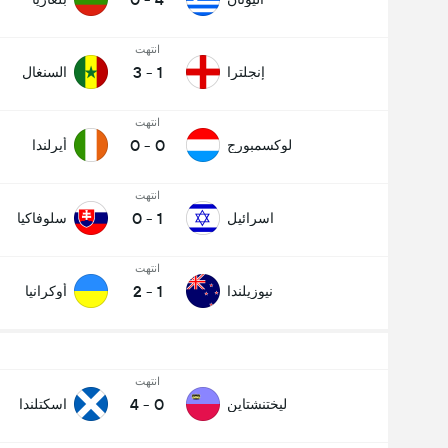
انتهت
3
-
1
إنجلترا
السنغال
انتهت
0
-
0
لوكسمبورج
أيرلندا
انتهت
0
-
1
اسرائيل
سلوفاكيا
انتهت
2
-
1
نيوزيلندا
أوكرانيا
انتهت
4
-
0
ليختنشتاين
اسكتلندا