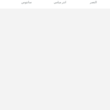
النصر
انتر ميامي
سانتوس