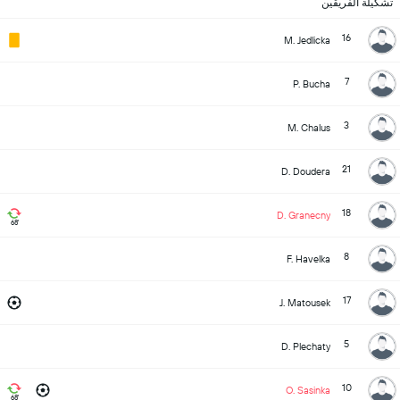
تشكيلة الفريقين
16
M. Jedlicka
7
P. Bucha
3
M. Chalus
21
D. Doudera
18
D. Granecny
68'
8
F. Havelka
17
J. Matousek
5
D. Plechaty
10
O. Sasinka
68'