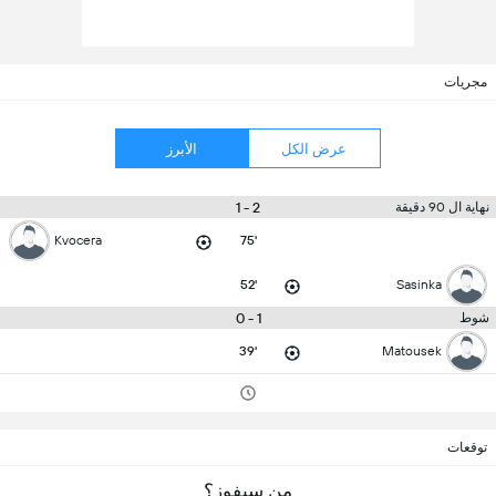
مجريات
عرض الكل
الأبرز
2 - 1
نهاية ال 90 دقيقة
Kvocera
75'
52'
Sasinka
1 - 0
شوط
39'
Matousek
توقعات
من سيفوز؟