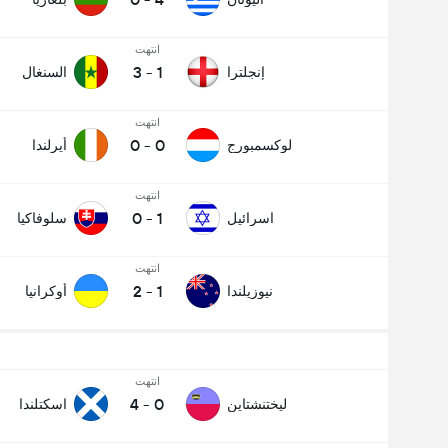
انتهت
3
-
1
إنجلترا
السنغال
عدد الاهداف (2.5)
انتهت
0
-
0
لوكسمبورج
أيرلندا
انتهت
0
-
1
اسرائيل
سلوفاكيا
انتهت
2
-
1
نيوزيلندا
أوكرانيا
انتهت
4
-
0
ليختنشتاين
اسكتلندا