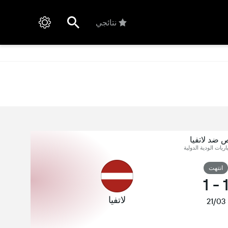
نتائجي
 ضد لاتفيا
اريات الودية الدولية
انتهت
1
-
لاتفيا
21/03