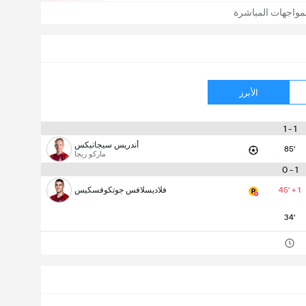
مواجهات المباشرة
الأبرز
1 - 1
أندريس سيجانيكس
85'
ماركو ريجا
1 - 0
45' + 1
فلاديسلافس جوتكوفسكيس
34'