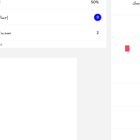
50%
ا
رسك
9
إجمال
2
تسديدا
عرض