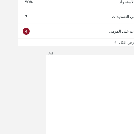
لاستحواذ
50%
ي التسديدات
7
ت على المرمى
4
 الكل
Ad