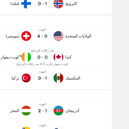
0
-
1
النرويج
فنلندا
انتهت
4
-
0
الولايات المتحدة
سويسرا
بعد ركلات الترجيح
0
-
0
كندا
كوت ديفوار
كوت ديفوار فازت 5-4 بعد ركلات الترجيح
انتهت
0
-
1
المكسيك
تركيا
انتهت
2
-
1
أذربيجان
المجر
انتهت