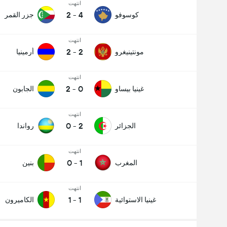
انتهت
2
-
4
كوسوفو
جزر القمر
انتهت
2
-
2
مونتينيغرو
أرمينيا
انتهت
2
-
0
غينيا بيساو
الجابون
انتهت
0
-
2
الجزائر
رواندا
انتهت
0
-
1
المغرب
بنين
انتهت
1
-
1
غينيا الاستوائية
الكاميرون