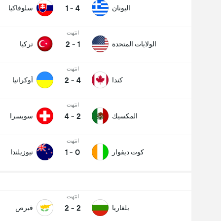
1
-
4
اليونان
سلوفاكيا
انتهت
2
-
1
الولايات المتحدة
تركيا
انتهت
2
-
4
كندا
أوكرانيا
انتهت
4
-
2
المكسيك
سويسرا
انتهت
1
-
0
كوت ديفوار
نيوزيلندا
انتهت
2
-
2
بلغاريا
قبرص