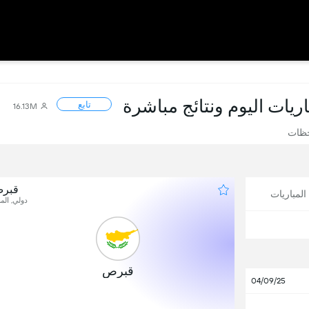
باريات اليوم ونتائج مباشرة
تابع
16.13M
حظات
قبرص
لمباريات
دولي, المب
1
قبرص
04/09/25