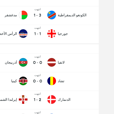
انتهت
1
-
3
الكونغو الديمقراطية
مدغشقر
انتهت
1
-
1
جورجيا
الرأس الأخ
انتهت
0
-
0
لاتفيا
أذربيجان
انتهت
0
-
0
تشاد
كينيا
انتهت
1
-
2
الدنمارك
إيرلندا الشما
انتهت