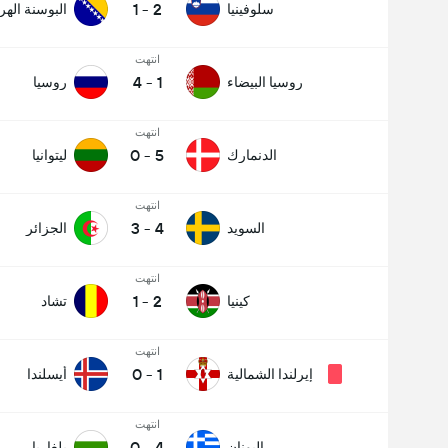
1
-
2
سلوفينيا
البوسنة اله
انتهت
4
-
1
روسيا البيضاء
روسيا
انتهت
0
-
5
الدنمارك
ليتوانيا
انتهت
3
-
4
السويد
الجزائر
انتهت
1
-
2
كينيا
تشاد
انتهت
0
-
1
إيرلندا الشمالية
أيسلندا
انتهت
0
-
4
اليونان
بلغاريا