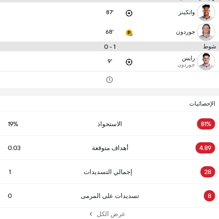
واتكينز
87'
جوردون
68'
1 - 0
شوط
رايس
9'
جوردون
الإحصائيات
81%
الاستحواذ
19%
4.89
أهداف متوقعة
0.03
28
إجمالي التسديدات
1
8
تسديدات على المرمى
0
عرض الكل