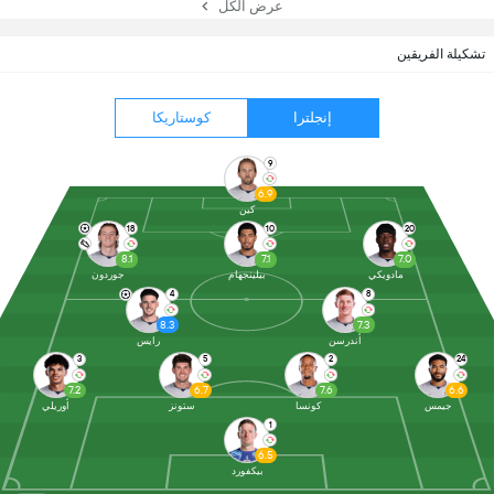
عرض الكل
تشكيلة الفريقين
إنجلترا
كوستاريكا
9
6.9
كين
18
10
20
8.1
7.1
7.0
مادويكي
بيلينجهام
جوردون
4
8
8.3
7.3
أندرسن
رايس
3
5
2
24
7.2
6.7
7.6
6.6
جيمس
كونسا
ستونز
أوريلي
1
6.5
بيكفورد