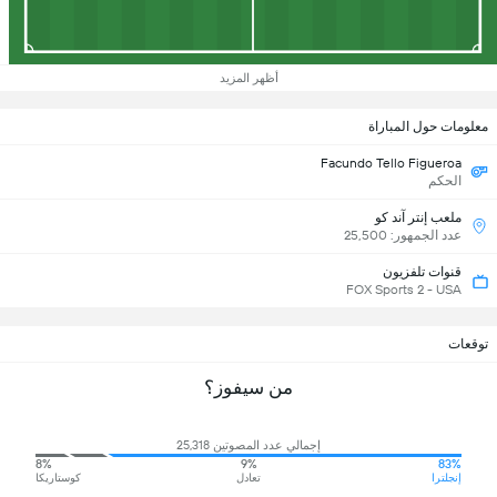
أظهر المزيد
معلومات حول المباراة
Facundo Tello Figueroa
الحكم
ملعب إنتر آند كو
عدد الجمهور: 25,500
قنوات تلفزيون
FOX Sports 2 - USA
توقعات
من سيفوز؟
إجمالي عدد المصوتين 25,318
8%
9%
83%
إنجلترا
تعادل
كوستاريكا