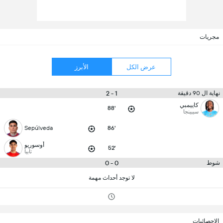
مجريات
عرض الكل
الأبرز
1 - 2
نهاية ال 90 دقيقة
كاييمبي
88'
سيبينجا
Sepúlveda
86'
أوسوريو
52'
تابيا
0 - 0
شوط
لا توجد أحداث مهمة
الإحصائيات