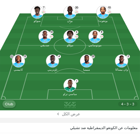
7
20
10
بونغوندا
يوان
مبوكو
14
6
8
موتوسامي
موكاو
صديقي
12
4
22
2
وان بيساكا
مبيمبا
تاونزيبي
كاييمبي
1
مباسي نزاو
Club
4 - 3 - 3
عرض الكل
معلومات عن الكونغو الديمقراطية ضد تشيلي