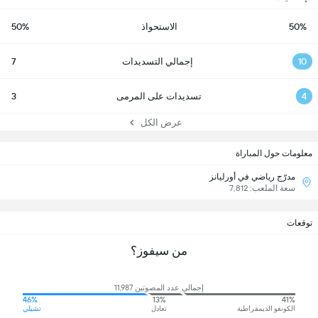
50%
الاستحواذ
50%
10
إجمالي التسديدات
7
4
تسديدات على المرمى
3
عرض الكل
معلومات حول المباراة
مدرّج رياضي في أورليانز
سعة الملعب: 7,812
توقعات
من سيفوز؟
إجمالي عدد المصوتين 11,987
46%
13%
41%
الكونغو الديمقراطية
تعادل
تشيلي