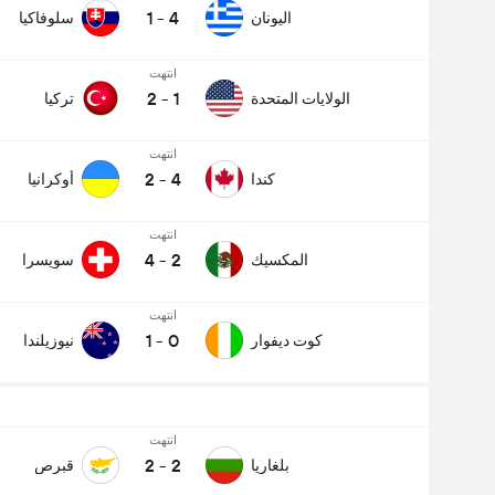
1
-
4
اليونان
سلوفاكيا
انتهت
2
-
1
الولايات المتحدة
تركيا
انتهت
2
-
4
كندا
أوكرانيا
انتهت
4
-
2
المكسيك
سويسرا
انتهت
1
-
0
كوت ديفوار
نيوزيلندا
انتهت
2
-
2
بلغاريا
قبرص