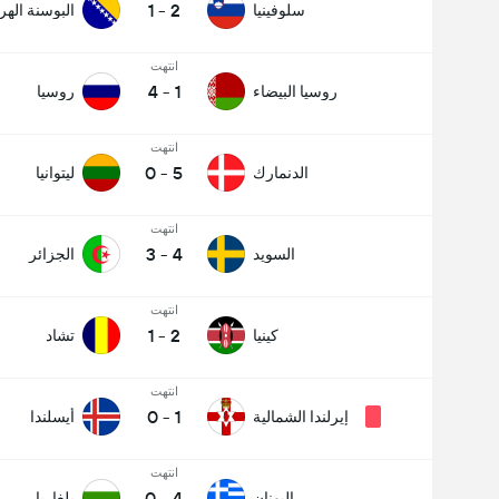
1
-
2
سلوفينيا
البوسنة اله
انتهت
4
-
1
روسيا البيضاء
روسيا
انتهت
0
-
5
الدنمارك
ليتوانيا
انتهت
3
-
4
السويد
الجزائر
انتهت
1
-
2
كينيا
تشاد
انتهت
0
-
1
إيرلندا الشمالية
أيسلندا
انتهت
0
-
4
اليونان
بلغاريا