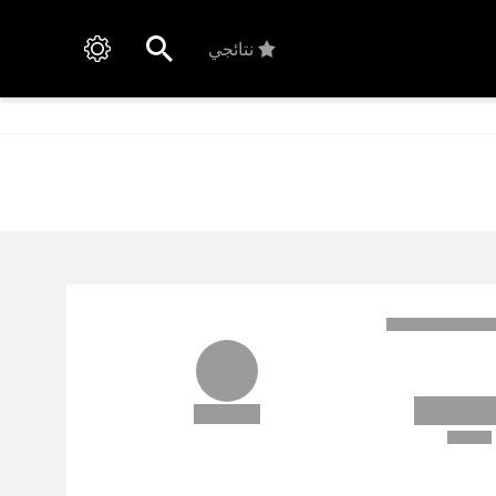
نتائجي