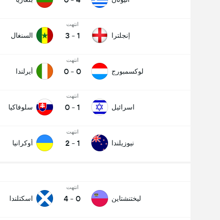
انتهت
3
-
1
إنجلترا
السنغال
انتهت
0
-
0
لوكسمبورج
أيرلندا
انتهت
0
-
1
اسرائيل
سلوفاكيا
انتهت
2
-
1
نيوزيلندا
أوكرانيا
انتهت
4
-
0
ليختنشتاين
اسكتلندا