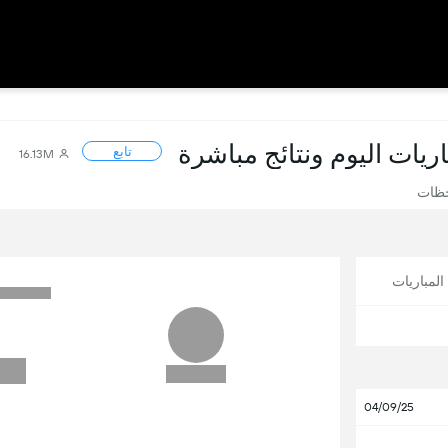
باريات اليوم ونتائج مباشرة
تابع
16.13M
حظات
لمباريات
04/09/25