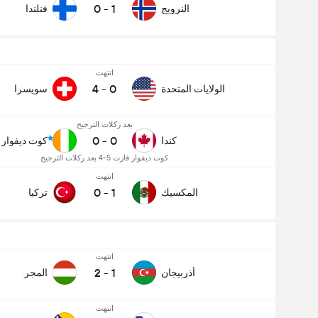
0
-
1
النرويج
فنلندا
انتهت
4
-
0
الولايات المتحدة
سويسرا
بعد ركلات الترجيح
0
-
0
كندا
كوت ديفوار
كوت ديفوار فازت 5-4 بعد ركلات الترجيح
انتهت
0
-
1
المكسيك
تركيا
انتهت
2
-
1
أذربيجان
المجر
انتهت