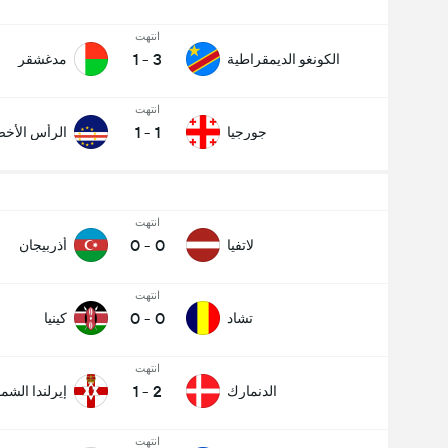
انتهت
1
-
3
الكونغو الديمقراطية
مدغشقر
انتهت
1
-
1
جورجيا
الرأس الأخ
انتهت
0
-
0
لاتفيا
أذربيجان
انتهت
0
-
0
تشاد
كينيا
انتهت
1
-
2
الدنمارك
إيرلندا الشما
انتهت