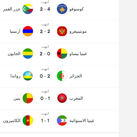
انتهت
2
-
4
كوسوفو
جزر القمر
انتهت
2
-
2
مونتينيغرو
أرمينيا
انتهت
2
-
0
غينيا بيساو
الجابون
انتهت
0
-
2
الجزائر
رواندا
انتهت
0
-
1
المغرب
بنين
انتهت
1
-
1
غينيا الاستوائية
الكاميرون