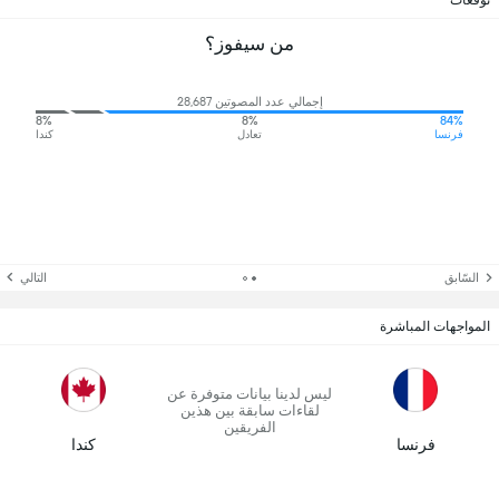
توقعات
من سيفوز؟
إجمالي عدد المصوتين 28,687
8%
8%
84%
فرنسا
تعادل
كندا
السّابق
التالي
المواجهات المباشرة
ليس لدينا بيانات متوفرة عن
لقاءات سابقة بين هذين
الفريقين
فرنسا
كندا