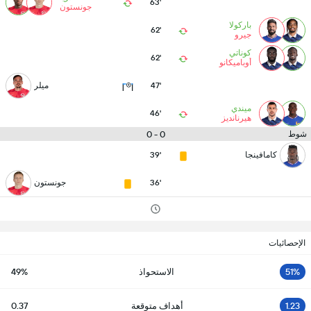
63'
جونستون
باركولا
62'
جيرو
كوناتي
62'
أوباميكانو
47'
ميلر
ميندي
46'
هيرنانديز
0 - 0
شوط
كامافينجا
39'
36'
جونستون
الإحصائيات
51%
الاستحواذ
49%
1.23
أهداف متوقعة
0.37