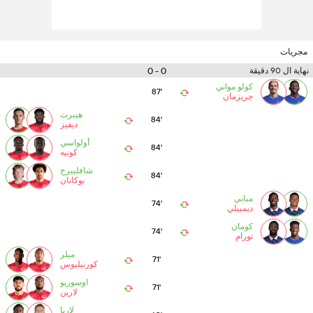
مجريات
0 - 0
نهاية ال 90 دقيقة
كولو مواني
87'
جريزمان
هيبرت
84'
ديفيز
أولواسي
84'
كونيه
شافلبيرج
84'
بوكانان
مبابي
74'
ديمبيلي
كومان
74'
تورام
ميلر
71'
كورنيليوس
اوسوريو
71'
لارين
لاريا