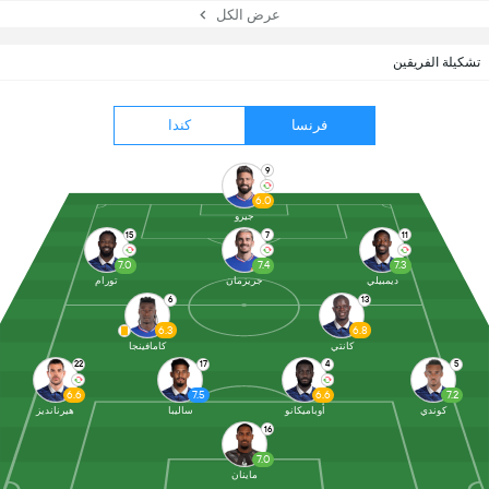
عرض الكل
تشكيلة الفريقين
فرنسا
كندا
9
6.0
جيرو
15
7
11
7.0
7.4
7.3
ديمبيلي
جريزمان
تورام
6
13
6.3
6.8
كانتي
كامافينجا
22
17
4
5
6.6
7.5
6.6
7.2
كوندي
أوباميكانو
ساليبا
هيرنانديز
16
7.0
ماينان