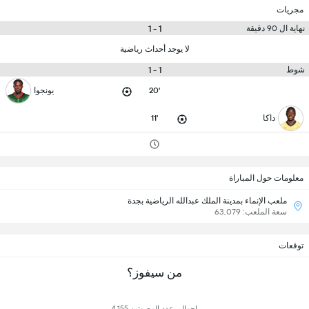
مجريات
1 - 1
نهاية ال 90 دقيقة
لا يوجد أحداث رياضية
1 - 1
شوط
20'
يونجوا
داكا
11'
معلومات حول المباراة
ملعب الإنماء بمدينة الملك عبدالله الرياضية بجدة
سعة الملعب: 63,079
توقعات
من سيفوز؟
إجمالي عدد المصوتين 4,155