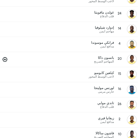
لاعب الوسط المحور
غولدن مافوينتا
24
قلب الدفاع
إدوارد شيلوفيا
14
مهاجم أيمن
فرانكي موسوندا
4
مدافع أيمن
باتسون داكا
20
المهاجم الصريح
كيلفين كابومبو
15
لاعب الوسط المحور
لورنس مولينجا
16
حارس مرمى
تاندي موابي
26
قلب الدفاع
زيفانيا فيري
2
مدافع أيمن
فاشون ساكالا
10
المهاجم الصريح