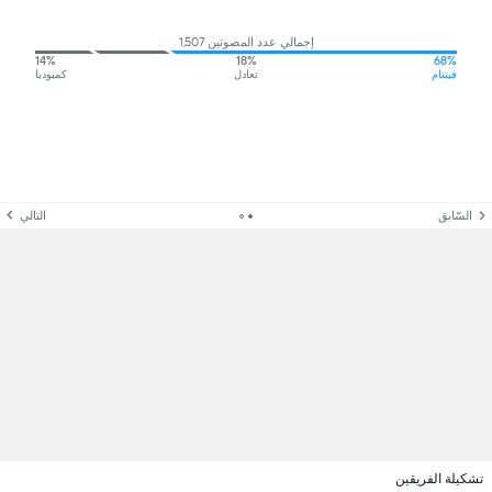
إجمالي عدد المصوتين 1,507
14%
18%
68%
فيتنام
تعادل
كمبوديا
السّابق
التالي
تشكيلة الفريقين