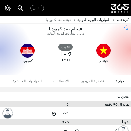
نتائجي
كرة قدم
المباريات الودية الدولية
فيتنام ضد كمبوديا
فيتنام ضد كمبوديا
دولي, المباريات الودية الدولية
انتهت
1
-
2
19/03
فيتنام
كمبوديا
المباراة
تشكيلة الفريقين
الإحصائيات
المواجهات المباشرة
مجريات
2 - 1
نهاية ال 90 دقيقة
66'
2 - 0
شوط
35'
Vĩ