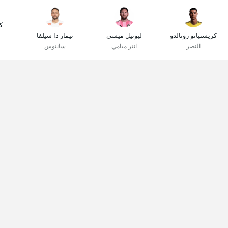
ك
كريستيانو رونالدو
ليونيل ميسي
نيمار دا سيلفا
النصر
انتر ميامي
سانتوس