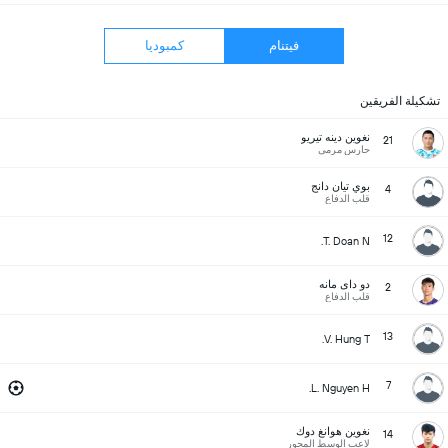
فيتنام
كمبوديا
تشكيلة الفريقين
نغوين دينه تيريو
21
حارس مرمى
بوي تيان دانج
4
قلب الدفاع
12
T. Doan N.
دو داى مانه
2
قلب الدفاع
13
V. Hung T.
7
L. Nguyen H.
نغوين هوانغ دوك
14
لاعب الوسط المحور