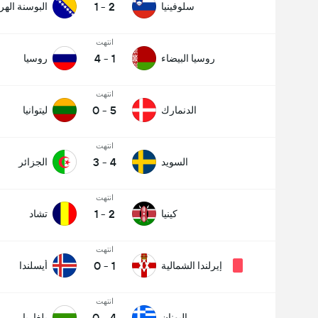
1
-
2
سلوفينيا
البوسنة اله
انتهت
4
-
1
روسيا البيضاء
روسيا
انتهت
0
-
5
الدنمارك
ليتوانيا
انتهت
3
-
4
السويد
الجزائر
انتهت
1
-
2
كينيا
تشاد
انتهت
0
-
1
إيرلندا الشمالية
أيسلندا
انتهت
0
-
4
اليونان
بلغاريا