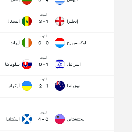
انتهت
3
-
1
إنجلترا
السنغال
انتهت
0
-
0
لوكسمبورج
أيرلندا
انتهت
0
-
1
اسرائيل
سلوفاكيا
انتهت
2
-
1
نيوزيلندا
أوكرانيا
عدد الاهداف (2.5)
انتهت
4
-
0
ليختنشتاين
اسكتلندا
إجمالي عدد المصوتين 539