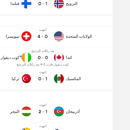
0
-
1
النرويج
فنلندا
انتهت
4
-
0
الولايات المتحدة
سويسرا
بعد ركلات الترجيح
0
-
0
كندا
كوت ديفوار
كوت ديفوار فازت 5-4 بعد ركلات الترجيح
انتهت
0
-
1
المكسيك
تركيا
انتهت
2
-
1
أذربيجان
المجر
انتهت