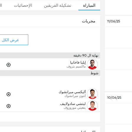
المباراة
تشكيلة الفريقين
الإحصائيات
ال
مجريات
11/06/25
عرض الكل
نهاية ال 90 دقيقة
إيليا فاخانيا
ماكسيم بتروف
شوط
أليكسي ميرانشوك
أنتون ميرانشوك
10/06/25
ليتشي سادولاييف
يفغيني موروزوف