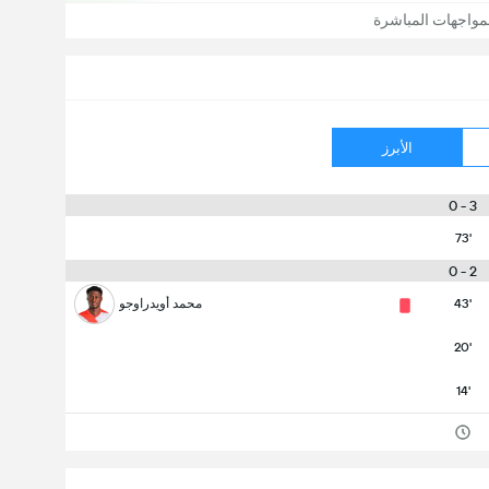
مواجهات المباشرة
الأبرز
3 - 0
73'
2 - 0
43'
محمد أويدراوجو
20'
14'