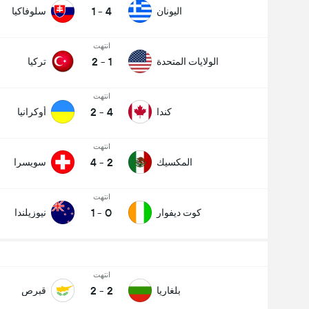
1
-
4
اليونان
سلوفاكيا
انتهت
2
-
1
الولايات المتحدة
تركيا
انتهت
2
-
4
كندا
أوكرانيا
انتهت
4
-
2
المكسيك
سويسرا
انتهت
1
-
0
كوت ديفوار
نيوزيلندا
انتهت
2
-
2
بلغاريا
قبرص