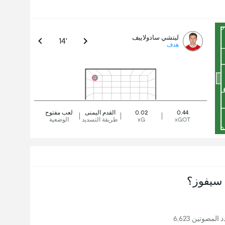
ليتشي سادولاييف
14'
هدف
0.44
0.02
القدم اليمنى
لعب مفتوح
xGOT
xG
طريقة التسديد
الوضعية
سيفوز؟
لمصوتين 6,623