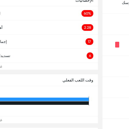
الإحصائيات
رسك
60%
ا
2.28
أه
17
إجما
6
تسديدا
عرض
وقت اللعب الفعلي
عرض