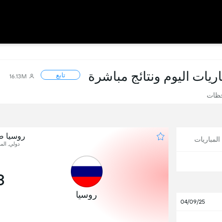
باريات اليوم ونتائج مباشرة
تابع
16.13M
حظات
روسيا ضد
لمباريات
دولي, المب
3
روسيا
04/09/25