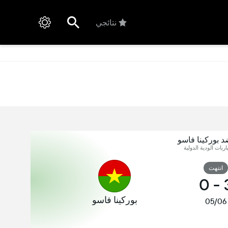
نتائجي
 بوركينا فاسو
اريات الودية الدولية
انتهت
0
-
بوركينا فاسو
05/06