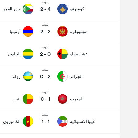
انتهت
2
-
4
كوسوفو
جزر القمر
انتهت
2
-
2
مونتينيغرو
أرمينيا
انتهت
2
-
0
غينيا بيساو
الجابون
انتهت
0
-
2
الجزائر
رواندا
انتهت
0
-
1
المغرب
بنين
انتهت
1
-
1
غينيا الاستوائية
الكاميرون