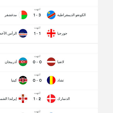
انتهت
1
-
3
الكونغو الديمقراطية
مدغشقر
انتهت
1
-
1
جورجيا
الرأس الأخ
انتهت
0
-
0
لاتفيا
أذربيجان
انتهت
0
-
0
تشاد
كينيا
انتهت
1
-
2
الدنمارك
إيرلندا الشما
انتهت