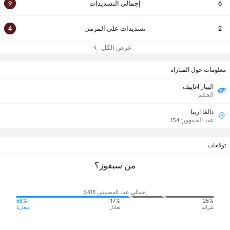
6
إجمالي التسديدات
9
2
تسديدات على المرمى
4
عرض الكل
معلومات حول المباراة
الييار اغاييف
الحكم
دالغا ارينا
عدد الجمهور: 154
توقعات
من سيفوز؟
إجمالي عدد المصوتين 5,418
58%
17%
25%
تنزانيا
تعادل
بلغاريا