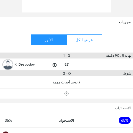
مجريات
عرض الكل
الأبرز
0 - 1
نهاية ال 90 دقيقة
K. Despodov
52'
0 - 0
شوط
لا توجد أحداث مهمة
الإحصائيات
65%
الاستحواذ
35%