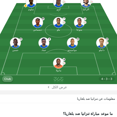
ألاراكيا
كيبو
سلوم
20
7
2
منوجا
ماو
ديسماس
15
4
14
10
دانيلو
موامينيتو
حماد
حسين
18
مانولا
Club
4 - 3 - 3
عرض الكل
معلومات عن تنزانيا ضد بلغاريا
ما موعد مباراة تنزانيا ضد بلغاريا؟