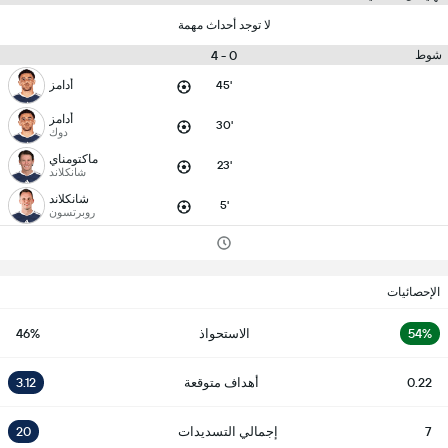
لا توجد أحداث مهمة
0 - 4
شوط
45'
أدامز
أدامز
30'
دوك
ماكتومناي
23'
شانكلاند
شانكلاند
5'
روبرتسون
الإحصائيات
54%
الاستحواذ
46%
0.22
أهداف متوقعة
3.12
7
إجمالي التسديدات
20