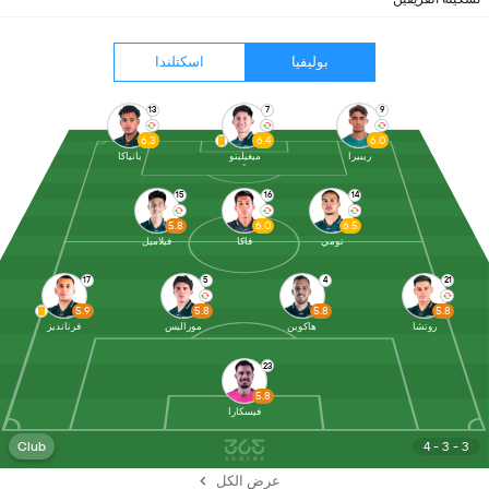
بوليفيا
اسكتلندا
13
7
9
6.3
6.4
6.0
ريبيرا
ميغيليتو
بانياكا
15
16
14
5.8
6.0
6.5
تومي
فاكا
فيلاميل
17
5
4
21
5.9
5.8
5.8
5.8
روتشا
هاكوين
موراليس
فرنانديز
23
5.8
فيسكارا
Club
4 - 3 - 3
عرض الكل