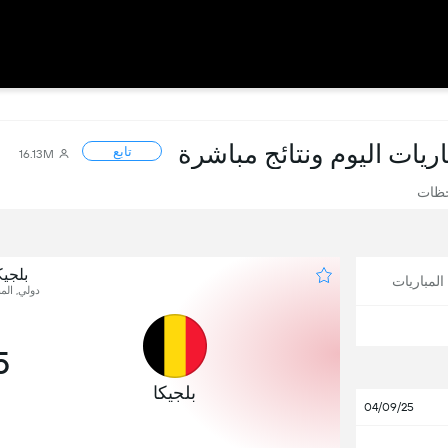
باريات اليوم ونتائج مباشرة
تابع
16.13M
حظات
بلجي
لمباريات
دولي, المب
5
بلجيكا
04/09/25