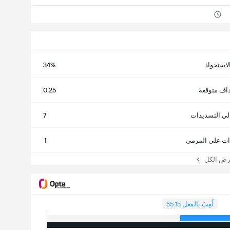
لاستحواذ
34%
اف متوقعة
0.25
لي التسديدات
7
ت على المرمى
1
 الكل
لُعِبَ بالفعل 55:15