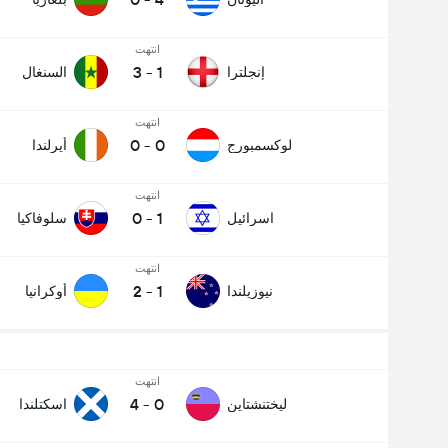
انتهت
3
-
1
إنجلترا
السنغال
انتهت
0
-
0
لوكسمبورج
أيرلندا
انتهت
0
-
1
اسرائيل
سلوفاكيا
انتهت
2
-
1
نيوزيلندا
أوكرانيا
انتهت
4
-
0
ليختنشتاين
اسكتلندا