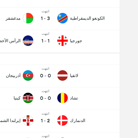
انتهت
1
-
3
الكونغو الديمقراطية
مدغشقر
انتهت
1
-
1
جورجيا
الرأس الأخ
انتهت
0
-
0
لاتفيا
أذربيجان
انتهت
0
-
0
تشاد
كينيا
انتهت
1
-
2
الدنمارك
إيرلندا الشما
انتهت