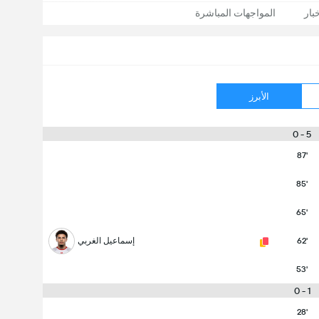
بار
المواجهات المباشرة
الأبرز
5 - 0
87'
85'
65'
62'
إسماعيل الغربي
53'
1 - 0
28'