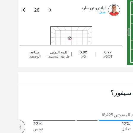
لياندرو تروسارد
28'
هدف
0.97
0.80
القدم اليمنى
صناعة
xGOT
xG
طريقة التسديد
الوضعية
سيفوز؟
مصوتين 18,425
23%
12%
تعادل
تونس