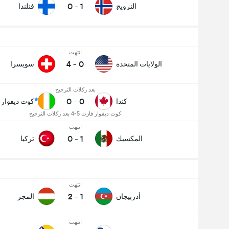
0
-
1
النرويج
فنلندا
انتهت
4
-
0
الولايات المتحدة
سويسرا
بعد ركلات الترجيح
0
-
0
كندا
كوت ديفوار
كوت ديفوار فازت 5-4 بعد ركلات الترجيح
انتهت
0
-
1
المكسيك
تركيا
انتهت
2
-
1
أذربيجان
المجر
انتهت