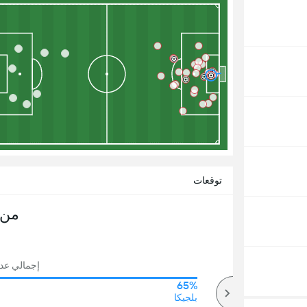
توقعات
من 
إجمالي عدد ال
65%
72%
أكثر
بلجيكا