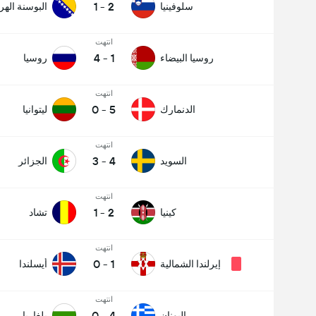
1
-
2
سلوفينيا
البوسنة اله
انتهت
4
-
1
روسيا البيضاء
روسيا
انتهت
0
-
5
الدنمارك
ليتوانيا
انتهت
3
-
4
السويد
الجزائر
انتهت
1
-
2
كينيا
تشاد
انتهت
0
-
1
إيرلندا الشمالية
أيسلندا
انتهت
0
-
4
اليونان
بلغاريا