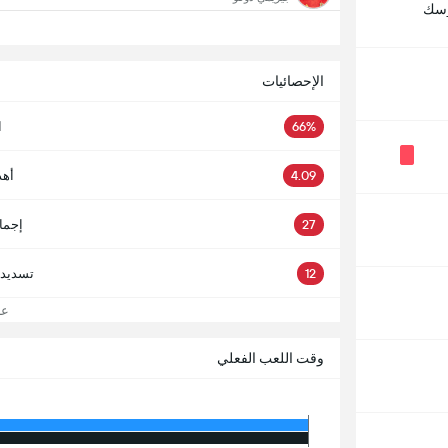
رسك
الإحصائيات
66%
ا
4.09
أهد
27
إجما
12
تسديدا
عرض
وقت اللعب الفعلي