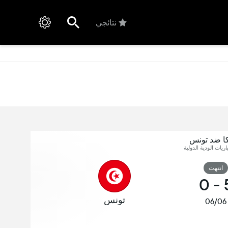
نتائجي
كا ضد تونس
اريات الودية الدولية
انتهت
0
-
تونس
06/06