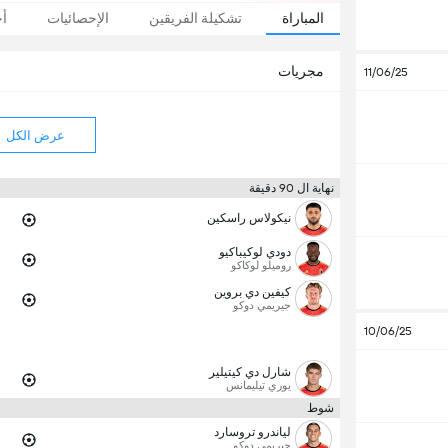
المباراة
تشكيلة الفريقين
الإحصائيات
أخ
مجريات
11/06/25
عرض الكل
نهاية ال 90 دقيقة
نيكولاس راسكين
دودي لوكيباكيو
روميلو لوكاكو
كيفين دي بروين
جيريمي دوكو
10/06/25
شارل دي كيتيلير
يوري تيليمانس
شوط
لياندرو تروسارد
جيريمي دوكو