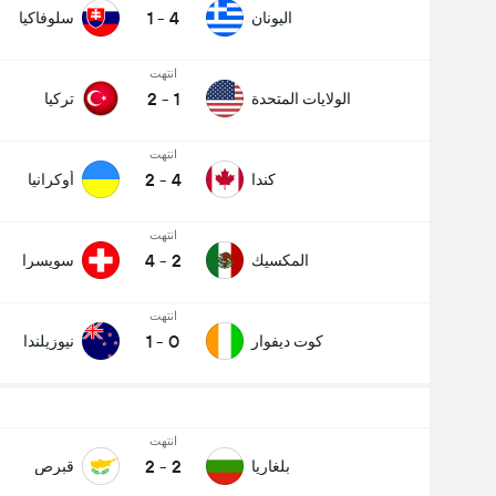
1
-
4
اليونان
سلوفاكيا
انتهت
2
-
1
الولايات المتحدة
تركيا
انتهت
2
-
4
كندا
أوكرانيا
انتهت
4
-
2
المكسيك
سويسرا
انتهت
1
-
0
كوت ديفوار
نيوزيلندا
انتهت
2
-
2
بلغاريا
قبرص