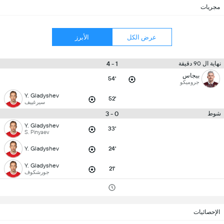
مجريات
عرض الكل
الأبرز
1 - 4
نهاية ال 90 دقيقة
بيجاس
54'
جروميكو
Y. Gladyshev
52'
سيرغييف
0 - 3
شوط
Y. Gladyshev
33'
S. Pinyaev
Y. Gladyshev
24'
Y. Gladyshev
21'
جورشكوف
الإحصائيات