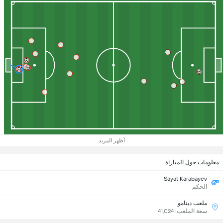
أظهر المزيد
معلومات حول المباراة
Sayat Karabayev
الحكم
ملعب دينامو
سعة الملعب: 41,024