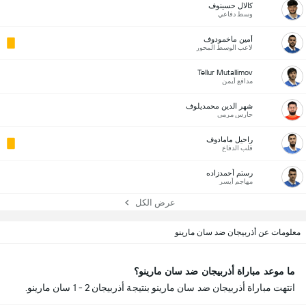
كالال حسينوف
وسط دفاعي
أمين ماخمودوف
لاعب الوسط المحور
Tellur Mutallimov
مدافع أيمن
شهر الدين محمديلوف
حارس مرمى
راحيل مامادوف
قلب الدفاع
رستم أحمدزاده
مهاجم أيسر
عرض الكل
معلومات عن أذربيجان ضد سان مارينو
ما موعد مباراة أذربيجان ضد سان مارينو؟
انتهت مباراة أذربيجان ضد سان مارينو بنتيجة أذربيجان 2 - 1 سان مارينو.