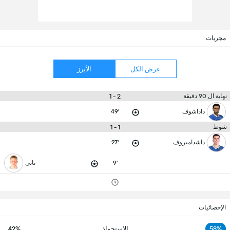
مجريات
عرض الكل
الأبرز
2 - 1
نهاية ال 90 دقيقة
داداشوف
49'
1 - 1
شوط
داشداميروف
27'
9'
ناني
الإحصائيات
58%
الاستحواذ
42%