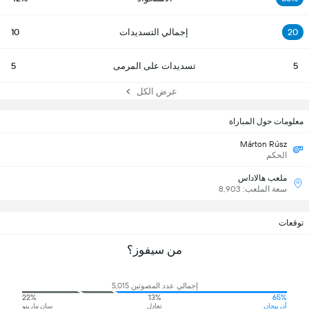
20
إجمالي التسديدات
10
5
تسديدات على المرمى
5
عرض الكل
معلومات حول المباراة
Márton Rúsz
الحكم
ملعب هالاداس
سعة الملعب: 8,903
توقعات
من سيفوز؟
إجمالي عدد المصوتين 5,015
22%
13%
65%
أذربيجان
تعادل
سان مارينو