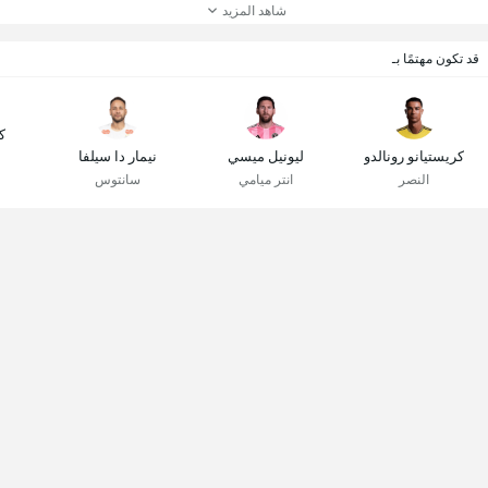
شاهد المزيد
قد تكون مهتمًا بـ
ك
كريستيانو رونالدو
ليونيل ميسي
نيمار دا سيلفا
النصر
انتر ميامي
سانتوس