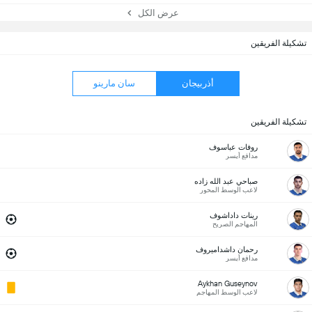
عرض الكل
تشكيلة الفريقين
أذربيجان
سان مارينو
تشكيلة الفريقين
روفات عباسوف
مدافع أيسر
صباحي عبد الله زاده
لاعب الوسط المحور
رينات داداشوف
المهاجم الصريح
رحمان داشداميروف
مدافع أيسر
Aykhan Guseynov
لاعب الوسط المهاجم