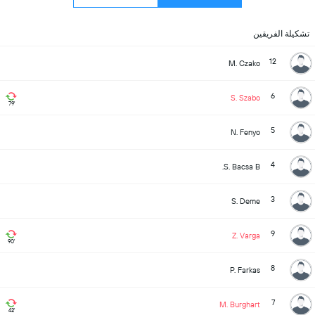
تشكيلة الفريقين
12
M. Czako
6
S. Szabo
79'
5
N. Fenyo
4
S. Bacsa B.
3
S. Deme
9
Z. Varga
90'
8
P. Farkas
7
M. Burghart
42'