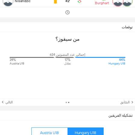
Nisandzic
42'
Burghart
توقعات
من سيفوز؟
إجمالي عدد المصوتين 624
39%
17%
44%
Hungary U18
تعادل
Austria U18
السّابق
التالي
تشكيلة الفريقين
Austria U18
Hungary U18