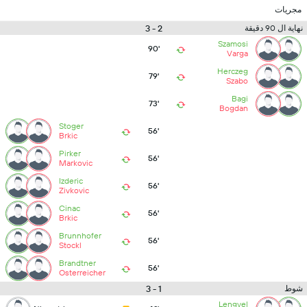
مجريات
2 - 3
نهاية ال 90 دقيقة
Szamosi
90'
Varga
Herczeg
79'
Szabo
Bagi
73'
Bogdan
Stoger
56'
Brkic
Pirker
56'
Markovic
Izderic
56'
Zivkovic
Cinac
56'
Brkic
Brunnhofer
56'
Stockl
Brandtner
56'
Osterreicher
1 - 3
شوط
Lengyel