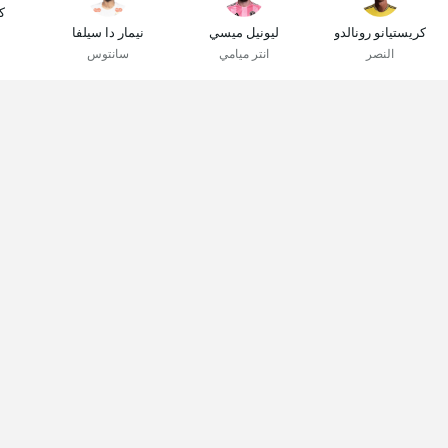
ك
كريستيانو رونالدو
ليونيل ميسي
نيمار دا سيلفا
النصر
انتر ميامي
سانتوس