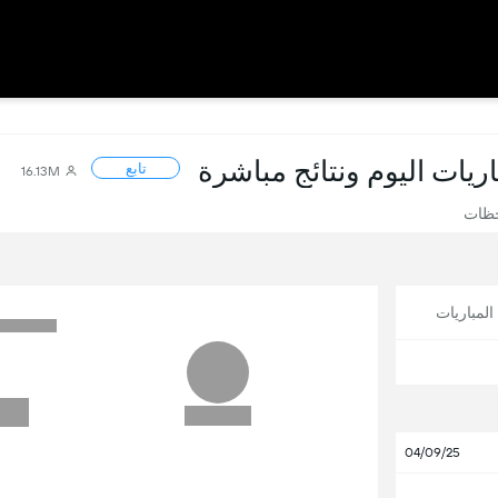
باريات اليوم ونتائج مباشرة
تابع
16.13M
حظات
لمباريات
04/09/25