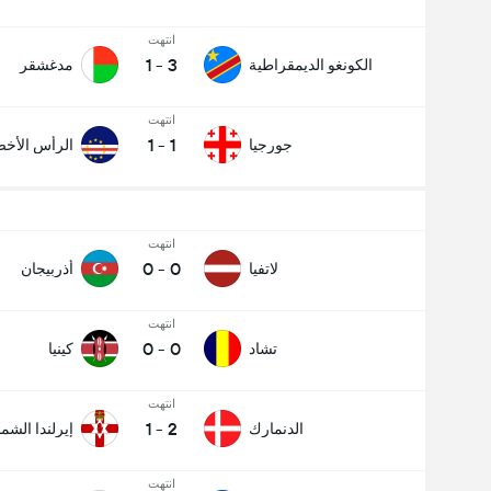
انتهت
1
-
3
الكونغو الديمقراطية
مدغشقر
انتهت
1
-
1
جورجيا
الرأس الأخ
انتهت
0
-
0
لاتفيا
أذربيجان
انتهت
0
-
0
تشاد
كينيا
انتهت
1
-
2
الدنمارك
إيرلندا الشما
انتهت