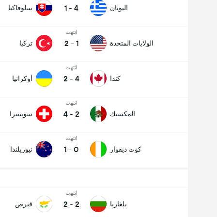
1
-
4
اليونان
سلوفاكيا
انتهت
2
-
1
الولايات المتحدة
تركيا
انتهت
2
-
4
كندا
أوكرانيا
انتهت
4
-
2
المكسيك
سويسرا
انتهت
1
-
0
كوت ديفوار
نيوزيلندا
انتهت
2
-
2
بلغاريا
قبرص