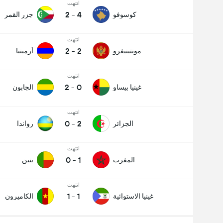
انتهت
2
-
4
كوسوفو
جزر القمر
انتهت
2
-
2
مونتينيغرو
أرمينيا
انتهت
2
-
0
غينيا بيساو
الجابون
انتهت
0
-
2
الجزائر
رواندا
انتهت
0
-
1
المغرب
بنين
انتهت
1
-
1
غينيا الاستوائية
الكاميرون