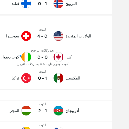
0
-
1
النرويج
فنلندا
انتهت
4
-
0
الولايات المتحدة
سويسرا
بعد ركلات الترجيح
0
-
0
كندا
كوت ديفوار
كوت ديفوار فازت 5-4 بعد ركلات الترجيح
انتهت
0
-
1
المكسيك
تركيا
انتهت
2
-
1
أذربيجان
المجر
انتهت