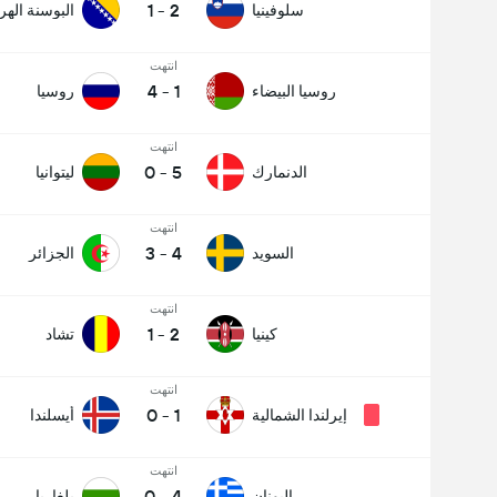
1
-
2
سلوفينيا
البوسنة اله
انتهت
4
-
1
روسيا البيضاء
روسيا
انتهت
0
-
5
الدنمارك
ليتوانيا
انتهت
3
-
4
السويد
الجزائر
انتهت
1
-
2
كينيا
تشاد
انتهت
0
-
1
إيرلندا الشمالية
أيسلندا
انتهت
0
-
4
اليونان
بلغاريا