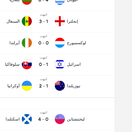
انتهت
3
-
1
إنجلترا
السنغال
انتهت
0
-
0
لوكسمبورج
أيرلندا
انتهت
0
-
1
اسرائيل
سلوفاكيا
انتهت
2
-
1
نيوزيلندا
أوكرانيا
انتهت
4
-
0
ليختنشتاين
اسكتلندا