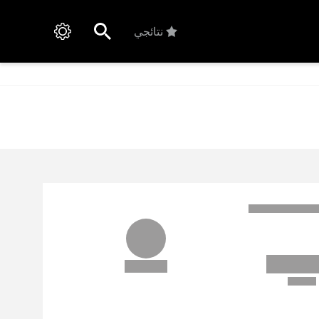
نتائجي