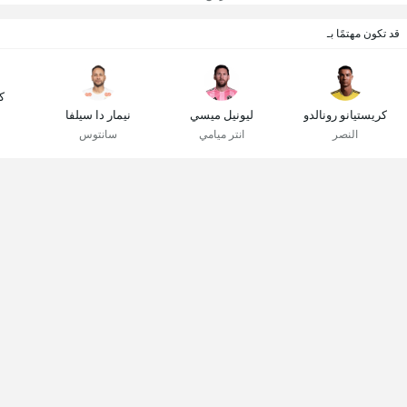
قد تكون مهتمًا بـ
ك
كريستيانو رونالدو
ليونيل ميسي
نيمار دا سيلفا
النصر
انتر ميامي
سانتوس