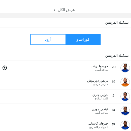
عرض الكل
تشكيلة الفريقين
كوراساو
أروبا
تشكيلة الفريقين
جوشوا برينت
20
مدافع أيمن
تريفور دورنبوش
26
حارس مرمى
جولين جاري
3
قلب الدفاع
كينجي جوري
14
مهاجم أيسر
جيرفان كاستانير
19
المهاجم الصريح