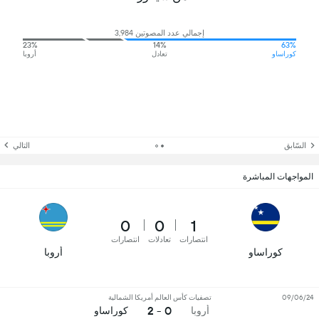
إجمالي عدد المصوتين 3,984
23%
14%
63%
كوراساو
تعادل
أروبا
السّابق
التالي
المواجهات المباشرة
0
0
1
انتصارات
تعادلات
انتصارات
كوراساو
أروبا
09/06/24
تصفيات كأس العالم أمريكا الشمالية
0 - 2
أروبا
كوراساو