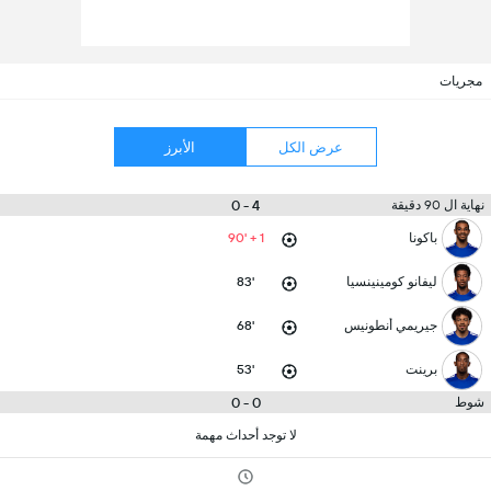
مجريات
عرض الكل
الأبرز
4 - 0
نهاية ال 90 دقيقة
باكونا
90' + 1
ليفانو كومينينسيا
83'
جيريمي أنطونيس
68'
برينت
53'
0 - 0
شوط
لا توجد أحداث مهمة