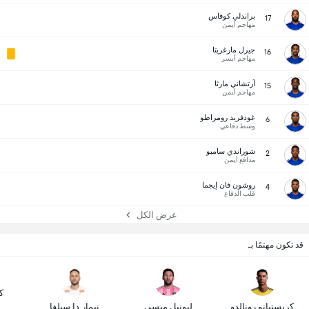
براندلي كوفاس
17
مهاجم أيمن
جيرل مارغريتا
16
مهاجم أيسر
آرتشاني مارثا
15
مهاجم أيمن
غودفريد رومراطو
6
وسط دفاعي
شوراندي سامبو
2
مدافع أيمن
روشون فان إيجما
4
قلب الدفاع
عرض الكل
قد تكون مهتمًا بـ
ك
كريستيانو رونالدو
ليونيل ميسي
نيمار دا سيلفا