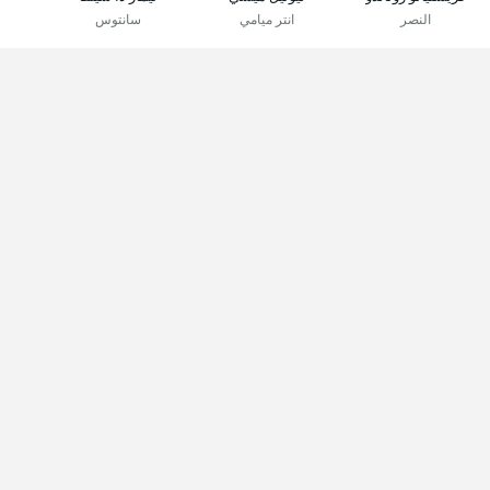
النصر
انتر ميامي
سانتوس