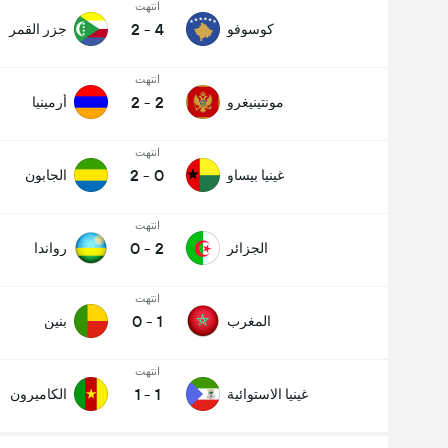
انتهت
2
-
4
كوسوفو
جزر القمر
انتهت
2
-
2
مونتينيغرو
أرمينيا
انتهت
2
-
0
غينيا بيساو
الجابون
انتهت
0
-
2
الجزائر
رواندا
انتهت
0
-
1
المغرب
بنين
انتهت
1
-
1
غينيا الاستوائية
الكاميرون