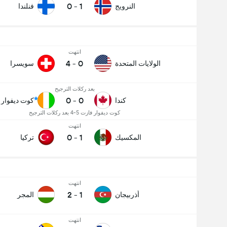
0
-
1
النرويج
فنلندا
انتهت
4
-
0
الولايات المتحدة
سويسرا
بعد ركلات الترجيح
0
-
0
كندا
كوت ديفوار
كوت ديفوار فازت 5-4 بعد ركلات الترجيح
انتهت
0
-
1
المكسيك
تركيا
انتهت
2
-
1
أذربيجان
المجر
انتهت