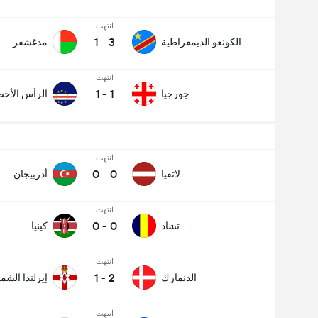
انتهت
1
-
3
الكونغو الديمقراطية
مدغشقر
انتهت
1
-
1
جورجيا
الرأس الأخ
انتهت
0
-
0
لاتفيا
أذربيجان
انتهت
0
-
0
تشاد
كينيا
انتهت
1
-
2
الدنمارك
إيرلندا الشما
انتهت