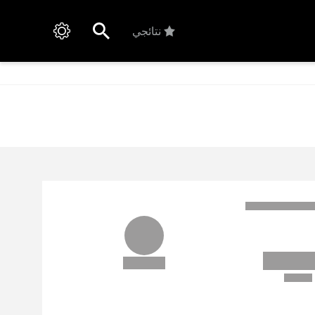
نتائجي