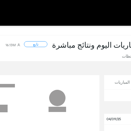
باريات اليوم ونتائج مباشرة
تابع
16.13M
حظات
لمباريات
04/09/25