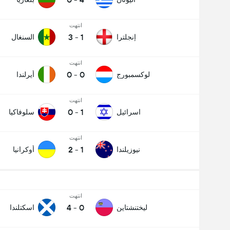
انتهت
3
-
1
إنجلترا
السنغال
انتهت
0
-
0
لوكسمبورج
أيرلندا
انتهت
0
-
1
اسرائيل
سلوفاكيا
انتهت
2
-
1
نيوزيلندا
أوكرانيا
انتهت
4
-
0
ليختنشتاين
اسكتلندا