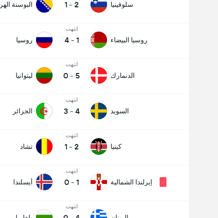
1
-
2
سلوفينيا
البوسنة اله
انتهت
4
-
1
روسيا البيضاء
روسيا
انتهت
0
-
5
الدنمارك
ليتوانيا
انتهت
3
-
4
السويد
الجزائر
انتهت
1
-
2
كينيا
تشاد
انتهت
0
-
1
إيرلندا الشمالية
أيسلندا
انتهت
0
-
4
اليونان
بلغاريا