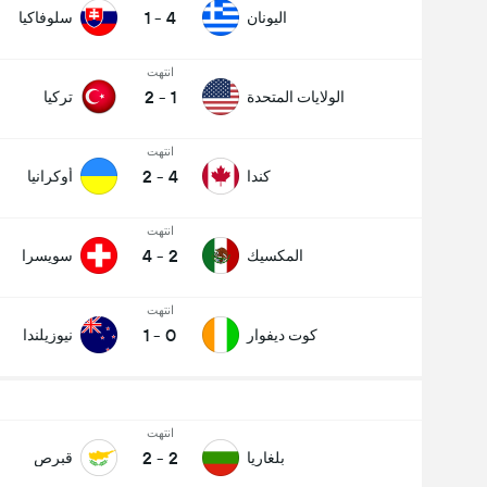
1
-
4
اليونان
سلوفاكيا
انتهت
2
-
1
الولايات المتحدة
تركيا
انتهت
2
-
4
كندا
أوكرانيا
انتهت
4
-
2
المكسيك
سويسرا
انتهت
1
-
0
كوت ديفوار
نيوزيلندا
انتهت
2
-
2
بلغاريا
قبرص