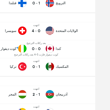
0
-
1
النرويج
فنلندا
انتهت
4
-
0
الولايات المتحدة
سويسرا
بعد ركلات الترجيح
0
-
0
كندا
كوت ديفوار
كوت ديفوار فازت 5-4 بعد ركلات الترجيح
انتهت
0
-
1
المكسيك
تركيا
انتهت
2
-
1
أذربيجان
المجر
انتهت