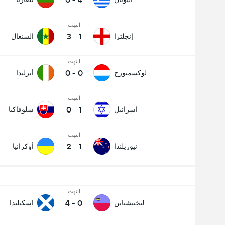
انتهت
3
-
1
إنجلترا
السنغال
انتهت
0
-
0
لوكسمبورج
أيرلندا
انتهت
0
-
1
اسرائيل
سلوفاكيا
انتهت
2
-
1
نيوزيلندا
أوكرانيا
انتهت
4
-
0
ليختنشتاين
اسكتلندا