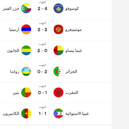
انتهت
2
-
4
كوسوفو
جزر القمر
انتهت
2
-
2
مونتينيغرو
أرمينيا
انتهت
2
-
0
غينيا بيساو
الجابون
انتهت
0
-
2
الجزائر
رواندا
انتهت
0
-
1
المغرب
بنين
انتهت
1
-
1
غينيا الاستوائية
الكاميرون