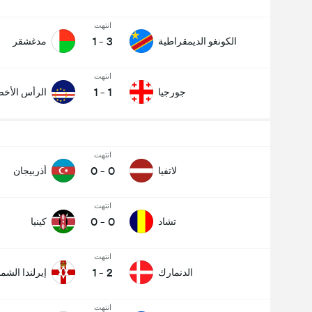
انتهت
1
-
3
الكونغو الديمقراطية
مدغشقر
انتهت
1
-
1
جورجيا
الرأس الأخ
انتهت
0
-
0
لاتفيا
أذربيجان
انتهت
0
-
0
تشاد
كينيا
انتهت
1
-
2
الدنمارك
إيرلندا الشما
انتهت