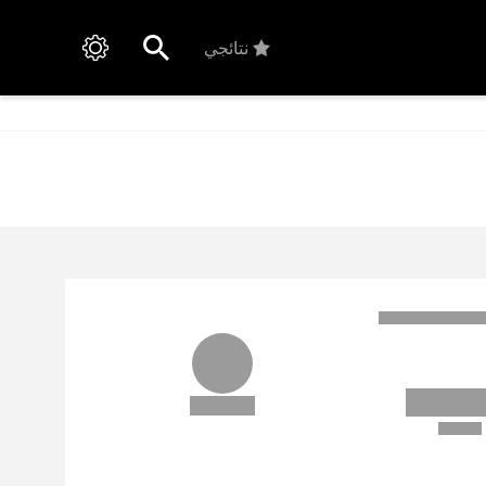
نتائجي