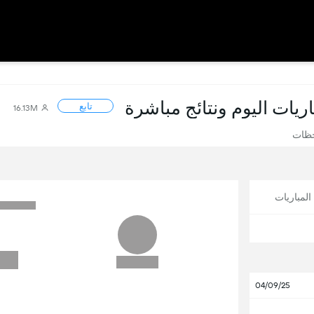
باريات اليوم ونتائج مباشرة
تابع
16.13M
حظات
لمباريات
04/09/25