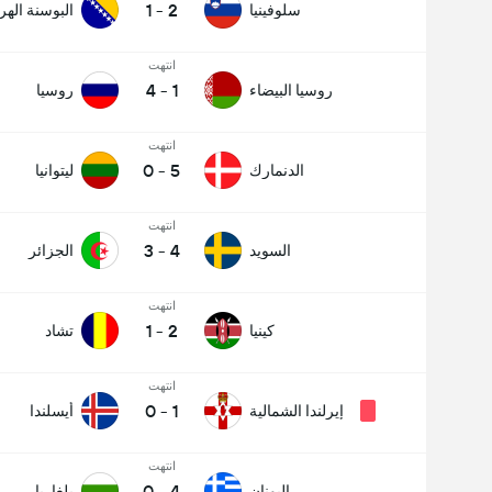
1
-
2
سلوفينيا
البوسنة اله
انتهت
4
-
1
روسيا البيضاء
روسيا
انتهت
0
-
5
الدنمارك
ليتوانيا
انتهت
3
-
4
السويد
الجزائر
انتهت
1
-
2
كينيا
تشاد
انتهت
0
-
1
إيرلندا الشمالية
أيسلندا
انتهت
0
-
4
اليونان
بلغاريا