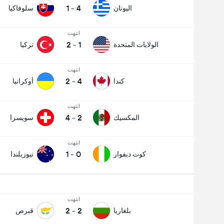
1
-
4
اليونان
سلوفاكيا
انتهت
2
-
1
الولايات المتحدة
تركيا
انتهت
2
-
4
كندا
أوكرانيا
انتهت
4
-
2
المكسيك
سويسرا
انتهت
1
-
0
كوت ديفوار
نيوزيلندا
انتهت
2
-
2
بلغاريا
قبرص