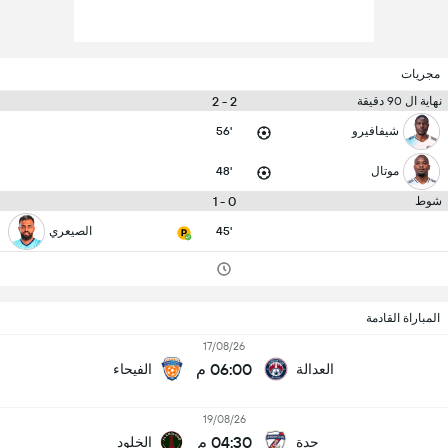
مجريات
2 - 2
نهاية ال 90 دقيقة
شيفافيرو
56'
موتال
48'
0 - 1
شوط
45'
الصيعري
المباراة القادمة
17/08/26
06:00 م
العدالة
الفيحاء
19/08/26
04:30 م
جدة
الخلود