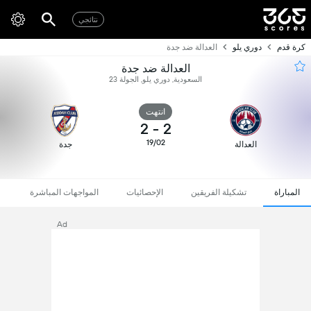
نتائجي
كرة قدم
دوري يلو
العدالة ضد جدة
العدالة ضد جدة
السعودية, دوري يلو, الجولة 23
انتهت
2
-
2
19/02
العدالة
جدة
المباراة
تشكيلة الفريقين
الإحصائيات
المواجهات المباشرة
Ad