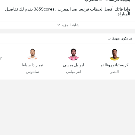
وإذا فاتك أفضل لحظات فرنسا ضد المغرب ، 365Scores يقدم لك تفاصيل
المباراة.
شاهد المزيد
قد تكون مهتمًا بـ
ك
كريستيانو رونالدو
ليونيل ميسي
نيمار دا سيلفا
النصر
انتر ميامي
سانتوس