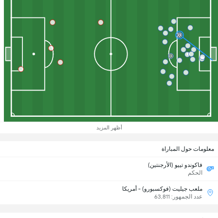
أظهر المزيد
معلومات حول المباراة
فاكوندو تييو (الأرجنتين)
الحكم
ملعب جيليت (فوكسبورو) - أمريكا
عدد الجمهور: 63,811