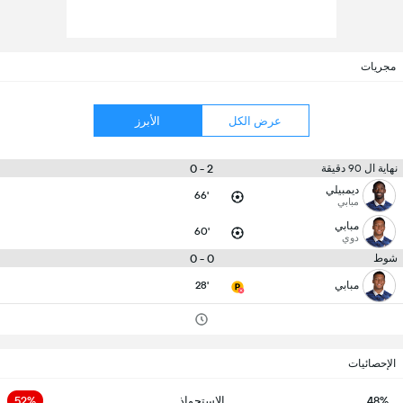
مجريات
عرض الكل
الأبرز
2 - 0
نهاية ال 90 دقيقة
ديمبيلي
66'
مبابي
مبابي
60'
دوي
0 - 0
شوط
مبابي
28'
الإحصائيات
48%
الاستحواذ
52%