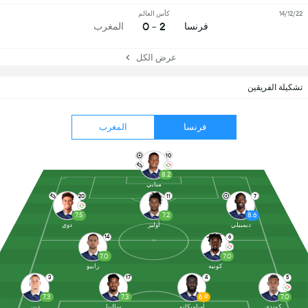
14/12/22
كأس العالم
2 - 0
فرنسا
المغرب
عرض الكل
تشكيلة الفريقين
فرنسا
المغرب
10
8.2
مبابي
20
11
7
7.5
7.2
8.6
ديمبيلي
أوليز
دوي
14
6
7.0
7.0
كونيه
رابيو
3
17
4
5
7.3
7.3
6.9
7.0
كوندي
أوباميكانو
ساليبا
دين