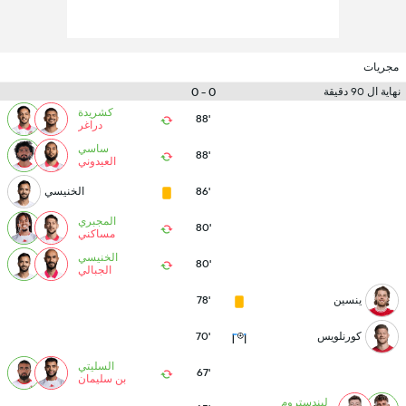
مجريات
0 - 0
نهاية ال 90 دقيقة
كشريدة
88'
دراغر
ساسي
88'
العيدوني
86'
الخنيسي
المجبري
80'
مساكني
الخنيسي
80'
الجبالي
ينسين
78'
كورنلويس
70'
السليتي
67'
بن سليمان
ليندستروم