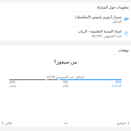
معلومات حول المباراة
سيزار أرتورو راموس (المكسيك)
الحكم
استاد المدينة التعليمية - الريان
عدد الجمهور: 42,925
توقعات
من سيفوز؟
إجمالي عدد المصوتين 63,114
33%
11%
56%
الدنمارك
تعادل
تونس
السّابق
التالي