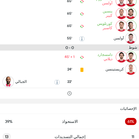
65'
أولسن
ينسين
65'
كيير
كورنلويس
65'
كاسبر
أولسن
55'
0 - 0
شوط
دامسجارد
45' + 1
ديلاني
كريستينسن
24'
22'
الجبالي
الإحصائيات
61%
الاستحواذ
39%
11
إجمالي التسديدات
13