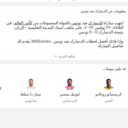
معلومات عن الدنمارك ضد تونس
انتهت مباراة
الدنمارك
ضد
تونس
بالجولة المجموعات من
كأس العالم
، في
الثلاثاء، ٢٢ نوفمبر ٢٠٢٢، على ملعب استاد المدينة التعليمية - الريان
بنتيجة الدنمارك 0 - 0 تونس.
وإذا فاتك أفضل لحظات الدنمارك ضد تونس ، 365Scores يقدم لك
تفاصيل المباراة.
شاهد المزيد
قد تكون مهتمًا بـ
ك
كريستيانو رونالدو
ليونيل ميسي
نيمار دا سيلفا
النصر
انتر ميامي
سانتوس