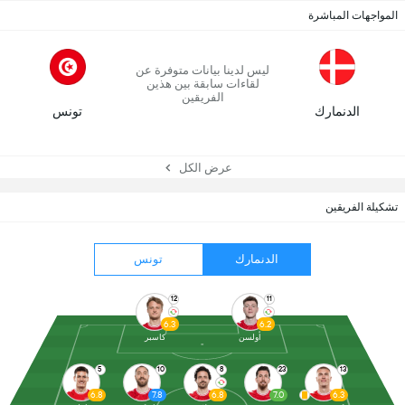
المواجهات المباشرة
ليس لدينا بيانات متوفرة عن
لقاءات سابقة بين هذين
الفريقين
الدنمارك
تونس
عرض الكل
تشكيلة الفريقين
الدنمارك
تونس
12
11
6.3
6.2
أولسن
كاسبر
5
10
8
23
13
6.8
7.8
6.8
7.0
6.3