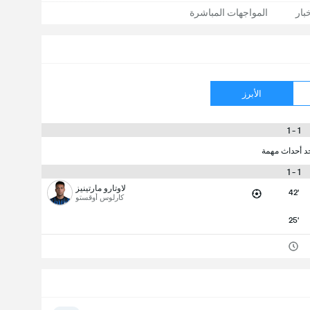
بار
المواجهات المباشرة
الأبرز
1 - 1
جد أحداث مهمة
1 - 1
لاوتارو مارتينيز
42'
كارلوس أوقستو
25'