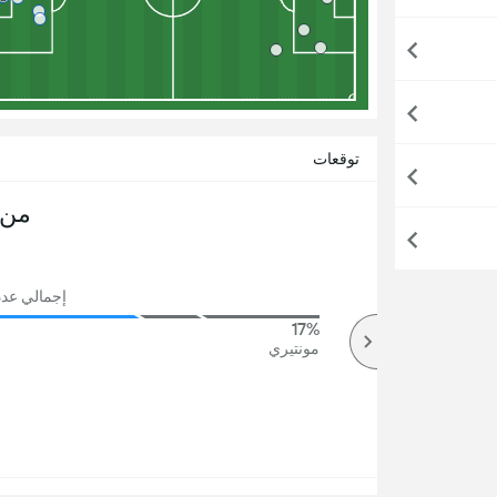
توقعات
من 
إجمالي عدد ال
17%
82%
أكثر
مونتيري