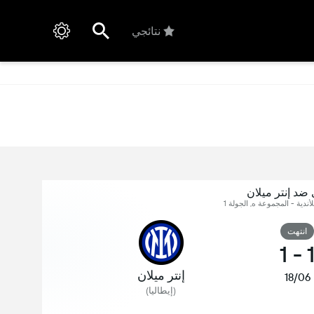
نتائجي
ضد إنتر ميلان
أندية - المجموعة ه, الجولة 1
انتهت
1
-
إنتر ميلان
18/06
(إيطاليا)