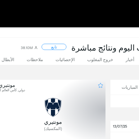
 اليوم ونتائج مباشرة
تابع
38.10M
أخبار
خروج المغلوب
الإحصائيات
ملاحظات
الأبطال
مونتيري 
لمباريات
دولي, كأس العالم لل
1
مونتيري
13/07/25
(المكسيك)