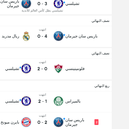
باريس سان
0
-
3
تشيلسي
جيرمان
تشيلسي بطل كأس العالم للأندية
نصف النهائي
انتهت
0
-
4
باريس سان جيرمان
ريال مدريد
نصف النهائي
انتهت
2
-
0
فلومينينسي
تشيلسي
ربع النهائي
انتهت
2
-
1
بالميراس
تشيلسي
انتهت
باريس سان
0
-
2
بايرن ميونخ
2
جيرمان