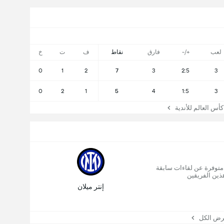
لعب
+/-
فارق
نقاط
ف
ت
خ
0
1
2
7
3
2:5
3
0
2
1
5
4
1:5
3
 العالم للأندية
 متوفرة عن لقاءات سابقة
ذين الفريقين
إنتر ميلان
 الكل