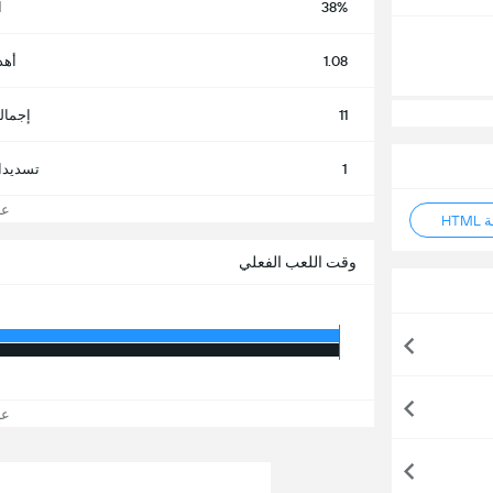
38%
ا
1.08
أهد
11
إجمال
1
تسديدا
عرض
HT
وقت اللعب الفعلي
عرض