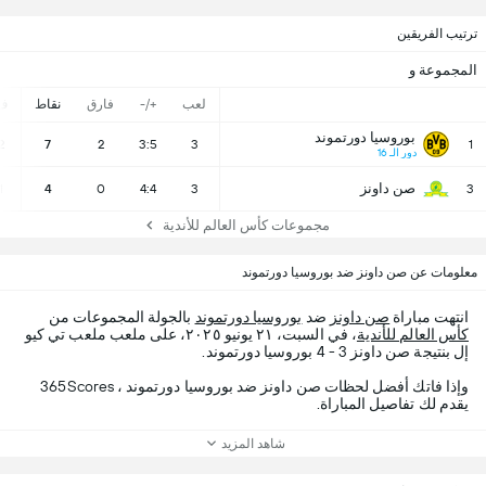
ترتيب الفريقين
المجموعة و
لعب
+/-
فارق
نقاط
ف
بوروسيا دورتموند
2
7
2
3:5
3
1
دور الـ 16
صن داونز
1
4
0
4:4
3
3
مجموعات كأس العالم للأندية
معلومات عن صن داونز ضد بوروسيا دورتموند
انتهت مباراة
صن داونز
ضد
بوروسيا دورتموند
بالجولة المجموعات من
كأس العالم للأندية
، في السبت، ٢١ يونيو ٢٠٢٥، على ملعب ملعب تي كيو
إل بنتيجة صن داونز 3 - 4 بوروسيا دورتموند.
وإذا فاتك أفضل لحظات صن داونز ضد بوروسيا دورتموند ، 365Scores
يقدم لك تفاصيل المباراة.
شاهد المزيد