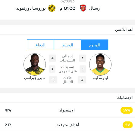
09/08/26
01:00 م
أرسنال
بوروسيا دورتموند
أهم اللاعبين
الهجوم
الوسط
الدفاع
إجمالي
4
1
التسديدات
تسديدات
3
1
على المرمى
ليبو مطيبه
حالات
سيرو جيراسي
1
0
التسلل
الإحصائيات
59%
الاستحواذ
41%
2.6
أهداف متوقعة
2.19