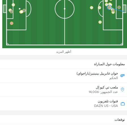
أظهر المزيد
معلومات حول المباراة
خوان غابرييل بينيتيز(باراجواي)
الحكم
ملعب تي كيو إل
عدد الجمهور: 14,006
قنوات تلفزيون
DAZN US - USA
توقعات