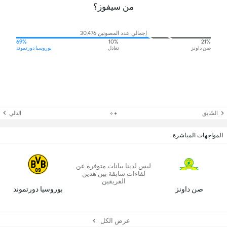
من سيفوز؟
إجمالي عدد المصوتين 30,476
69%
10%
21%
صن داونز
تعادل
بوروسيا دورتموند
السّابق
التالي
المواجهات المباشرة
ليس لدينا بيانات متوفرة عن
لقاءات سابقة بين هذين
الفريقين
صن داونز
بوروسيا دورتموند
عرض الكل