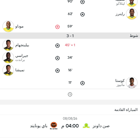
90'
ليثلاكو
راينرز
62'
59'
موداو
1 - 3
شوط
45' + 1
بيلينجهام
جيراسي
34'
براندت
16'
نميشا
كوستا
11'
ماثيوز
المباراة القادمة
08/08/26
04:00 م
صن داونز
باي يونايتد