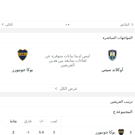
السّابق
التالي
المواجهات المباشرة
ليس لدينا بيانات متوفرة عن
لقاءات سابقة بين هذين
الفريقين
أوكلاند سيتي
بوكا جونيورز
عرض الكل
ترتيب الفريقين
المجموعة ج
لعب
+/-
فارق
نقاط
ف
بوكا جونيورز
0
2
-1
5:4
3
3