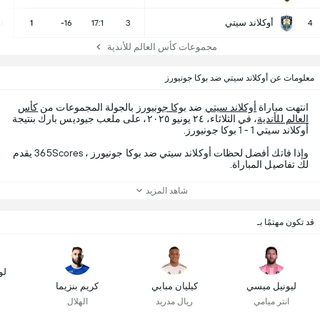
أوكلاند سيتي
0
1
-16
17:1
3
4
مجموعات كأس العالم للأندية
معلومات عن أوكلاند سيتي ضد بوكا جونيورز
انتهت مباراة
أوكلاند سيتي
ضد
بوكا جونيورز
بالجولة المجموعات من
كأس
العالم للأندية
، في الثلاثاء، ٢٤ يونيو ٢٠٢٥، على ملعب جيوديس بارك بنتيجة
أوكلاند سيتي 1 - 1 بوكا جونيورز.
وإذا فاتك أفضل لحظات أوكلاند سيتي ضد بوكا جونيورز ، 365Scores يقدم
لك تفاصيل المباراة.
شاهد المزيد
قد تكون مهتمًا بـ
لو
ليونيل ميسي
كيليان مبابي
كريم بنزيما
انتر ميامي
ريال مدريد
الهلال