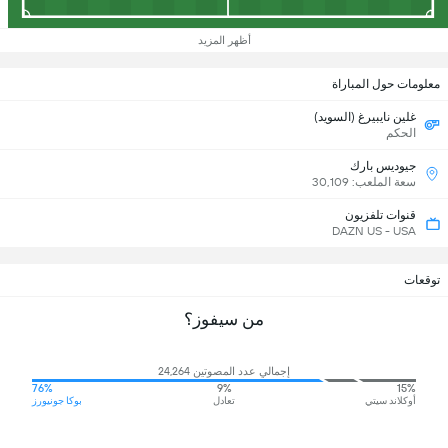
أظهر المزيد
معلومات حول المباراة
غلين نايبيرغ (السويد)
الحكم
جيوديس بارك
سعة الملعب: 30,109
قنوات تلفزيون
DAZN US - USA
توقعات
من سيفوز؟
إجمالي عدد المصوتين 24,264
76%
9%
15%
أوكلاند سيتي
تعادل
بوكا جونيورز