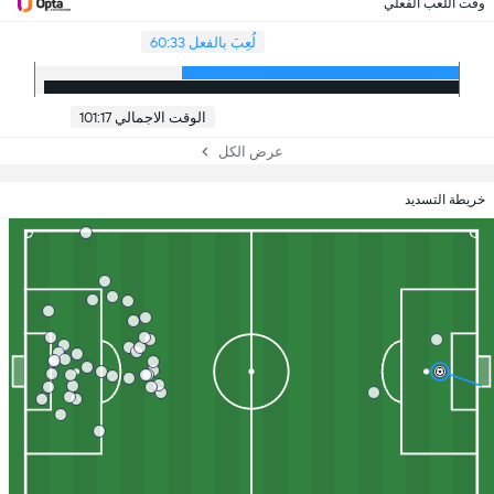
وقت اللعب الفعلي
لُعِبَ بالفعل 60:33
الوقت الاجمالي 101:17
عرض الكل
خريطة التسديد