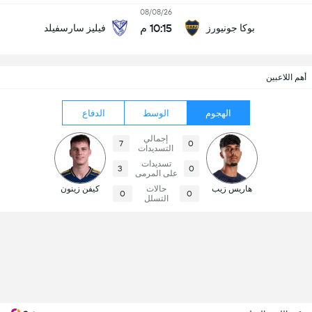
08/08/26
10:15 م
بوكا جونيورز
فيليز سارسفيلد
أهم اللاعبين
الهجوم
الوسط
الدفاع
إجمالي
7
0
التسديدات
تسديدات
3
0
على المرمى
هاريس زيب
حالات
كيفن زينون
0
0
التسلل