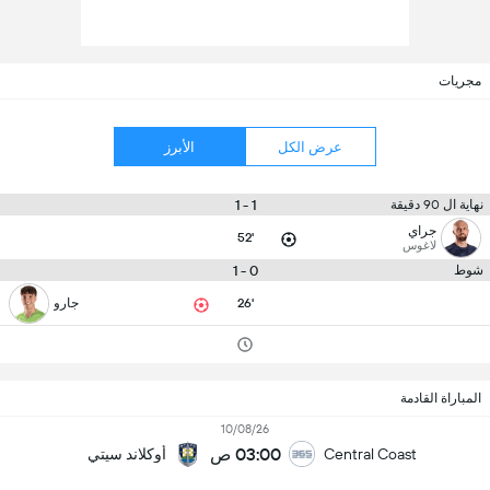
مجريات
عرض الكل
الأبرز
1 - 1
نهاية ال 90 دقيقة
جراي
52'
لاغوس
0 - 1
شوط
26'
جارو
المباراة القادمة
10/08/26
03:00 ص
Central Coast
أوكلاند سيتي