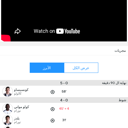
مجريات
عرض الكل
الأبرز
0 - 5
نهاية ال 90 دقيقة
كونسيساو
58'
كالولو
0 - 4
شوط
كولو مواني
45' + 4
تورام
يلدز
31'
تورام