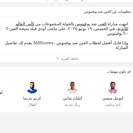
معلومات عن العين ضد يوفنتوس
انتهت مباراة
العين
ضد
يوفنتوس
بالجولة المجموعات من
كأس العالم
للأندية
، في الخميس، ١٩ يونيو ٢٠٢٥، على ملعب أودي فيلد بنتيجة العين 0
- 5 يوفنتوس.
وإذا فاتك أفضل لحظات العين ضد يوفنتوس ، 365Scores يقدم لك تفاصيل
المباراة.
شاهد المزيد
قد تكون مهتمًا بـ
لو
ليونيل ميسي
كيليان مبابي
كريم بنزيما
انتر ميامي
ريال مدريد
الهلال