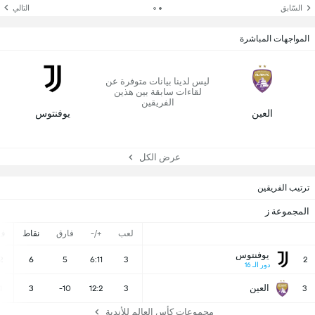
السّابق
التالي
المواجهات المباشرة
ليس لدينا بيانات متوفرة عن
لقاءات سابقة بين هذين
الفريقين
العين
يوفنتوس
عرض الكل
ترتيب الفريقين
المجموعة ز
لعب
+/-
فارق
نقاط
ف
يوفنتوس
2
6
5
6:11
3
2
دور الـ 16
العين
1
3
-10
12:2
3
3
مجموعات كأس العالم للأندية