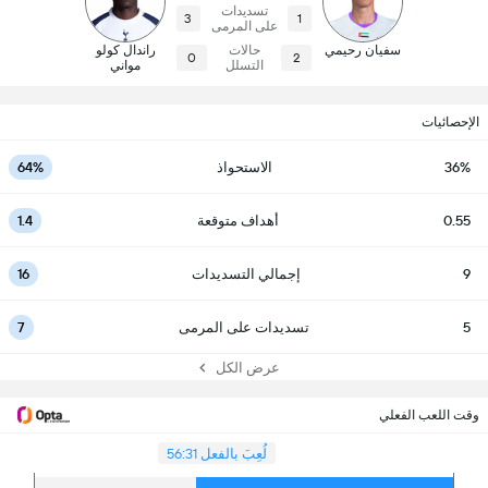
تسديدات
3
1
على المرمى
سفيان رحيمي
حالات
راندال كولو
0
2
التسلل
مواني
الإحصائيات
36%
الاستحواذ
64%
0.55
أهداف متوقعة
1.4
9
إجمالي التسديدات
16
5
تسديدات على المرمى
7
عرض الكل
وقت اللعب الفعلي
لُعِبَ بالفعل 56:31