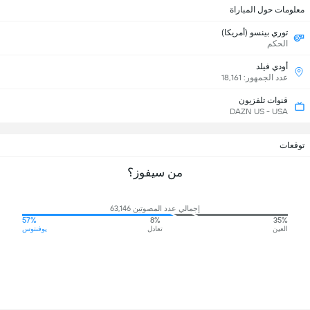
معلومات حول المباراة
توري بينسو (أمريكا)
الحكم
أودي فيلد
عدد الجمهور: 18,161
قنوات تلفزيون
DAZN US - USA
توقعات
من سيفوز؟
إجمالي عدد المصوتين 63,146
57%
8%
35%
العين
تعادل
يوفنتوس