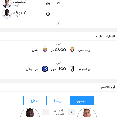
كونسيساو
21'
كوستا
كولو مواني
11'
كوستا
المباراة القادمة
اليوم
06:00 م
أوساسونا
العين
اليوم
11:00 ص
يوفنتوس
إنتر ميلان
أهم اللاعبين
الهجوم
الوسط
الدفاع
إجمالي
3
2
التسديدات