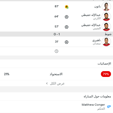
بانون
87'
عبدالإله حفيظي
64'
الكرتي
عبدالإله حفيظي
57'
الشيبي
1 - 0
شوط
ناهيري
31'
سعدان
الإحصائيات
79%
الاستحواذ
21%
عرض الكل
معلومات حول المباراة
Matthew Conger
الحكم