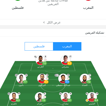
لقاءات سابقة بين هذين
الفريقين
المغرب
فلسطين
عرض الكل
تشكيلة الفريقين
المغرب
فلسطين
8
17
7.0
6.3
بنشرقي
الكرتي
13
14
2
18
11
7.7
6.3
8.8
7.2
الحداد
عبدالإله حفيظي
البركاوي
بانون
16
5
4
19
8.3
7.5
8.1
8.4
الشيبي
سعدان
جبران
ناهيري