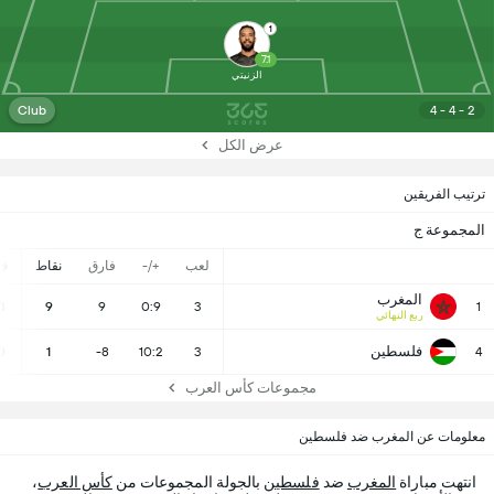
1
7.1
الزنيتي
Club
4 - 4 - 2
عرض الكل
ترتيب الفريقين
المجموعة ج
لعب
+/-
فارق
نقاط
ف
المغرب
3
9
9
0:9
3
1
ربع النهائي
فلسطين
0
1
-8
10:2
3
4
مجموعات كأس العرب
معلومات عن المغرب ضد فلسطين
انتهت مباراة
المغرب
ضد
فلسطين
بالجولة المجموعات من
كأس العرب
،