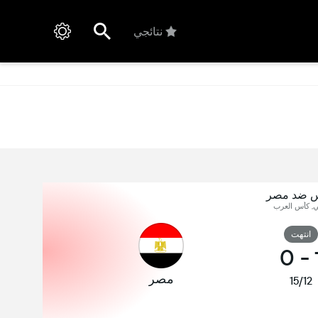
نتائجي
س ضد مصر
ي, كأس العرب
انتهت
0
-
مصر
15/12