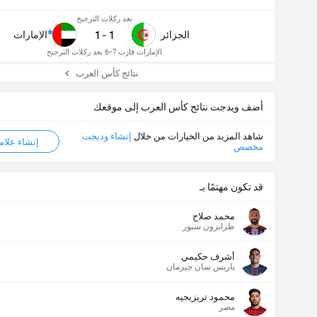
بعد ركلات الترجيح
1
-
1
الجزائر
الإمارات
الإمارات فازت 7-6 بعد ركلات الترجيح
نتائج كأس العرب
عدد الاهداف (2.5)
أضف ويدجت نتائج كأس العرب إلى موقعك
إجمالي عدد المصوتين 17,212
شاهد المزيد من الخيارات من خلال
إنشاء وديجت
إنشاء علامة ML
مخصص
قد تكون مهتمًا بـ
محمد صلاح
طرابزون سبور
أشرف حكيمي
باريس سان جيرمان
محمود تريزيجيه
مصر