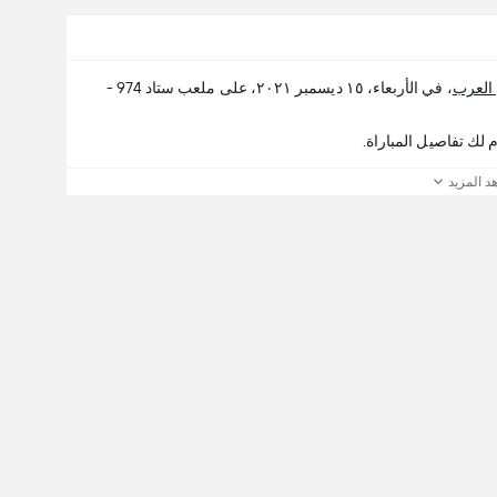
العرب
، في الأربعاء، ١٥ ديسمبر ٢٠٢١، على ملعب ستاد 974 -
د المزيد