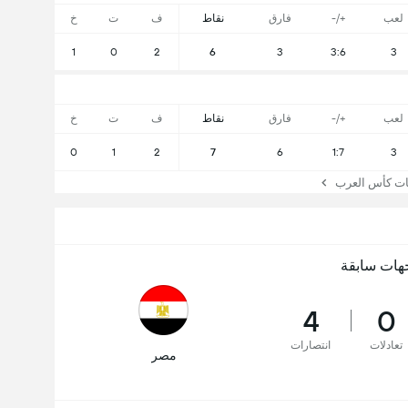
لعب
+/-
فارق
نقاط
ف
ت
خ
1
0
2
6
3
3:6
3
لعب
+/-
فارق
نقاط
ف
ت
خ
0
1
2
7
6
1:7
3
 كأس العرب
هات سابقة
4
0
تعادلات
انتصارات
مصر