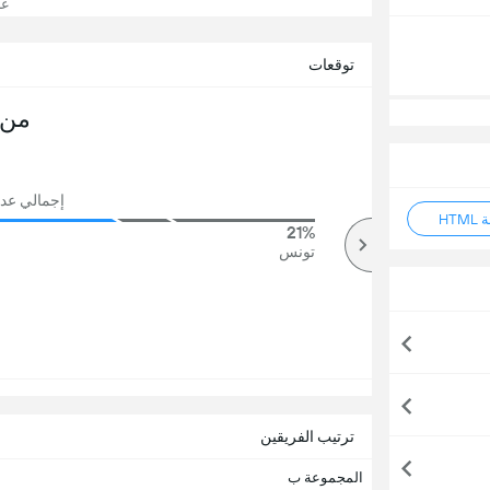
عرض
توقعات
من 
إجمالي عدد ال
HT
21%
74%
أكثر
تونس
ترتيب الفريقين
المجموعة ب