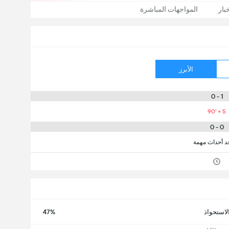
بار
المواجهات المباشرة
الأبرز
1 - 0
90' + 5
0 - 0
جد أحداث مهمة
لاستحواذ
47%