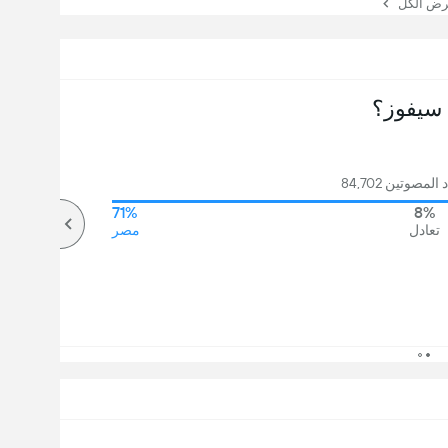
 الكل
سيفوز؟
مصوتين 84,702
71%
8%
تعادل
مصر