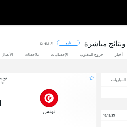
ونتائج مباشرة
تابع
12.14M
أخبار
خروج المغلوب
الإحصائيات
ملاحظات
الأبطال
تون
لمباريات
دول
1
تونس
18/12/25