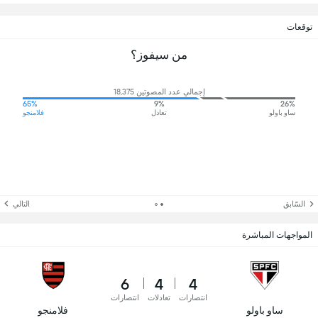
توقعات
من سيفوز؟
إجمالي عدد المصوتين 18,375
65%
9%
26%
ساو باولو
تعادل
فلامنجو
السّابق
التالي
المواجهات المباشرة
6
4
4
انتصارات
تعادلات
انتصارات
ساو باولو
فلامنجو