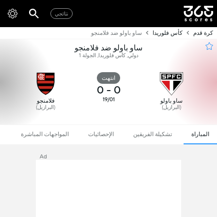
نتائجي
كرة قدم
كأس فلوريدا
ساو باولو ضد فلامنجو
ساو باولو ضد فلامنجو
دولي, كأس فلوريدا, الجولة 1
انتهت
0
-
0
19/01
ساو باولو
فلامنجو
(البرازيل)
(البرازيل)
المباراة
تشكيلة الفريقين
الإحصائيات
المواجهات المباشرة
Ad