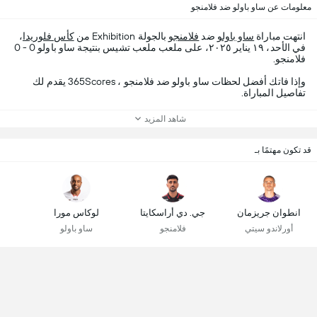
معلومات عن ساو باولو ضد فلامنجو
انتهت مباراة
ساو باولو
ضد
فلامنجو
بالجولة Exhibition من
كأس فلوريدا
،
في الأحد، ١٩ يناير ٢٠٢٥، على ملعب ملعب تشيس بنتيجة ساو باولو 0 - 0
فلامنجو.
وإذا فاتك أفضل لحظات ساو باولو ضد فلامنجو ، 365Scores يقدم لك
تفاصيل المباراة.
شاهد المزيد
قد تكون مهتمًا بـ
انطوان جريزمان
جي. دي أراسكايتا
لوكاس مورا
أورلاندو سيتي
فلامنجو
ساو باولو