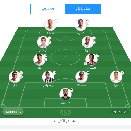
ساو باولو
فلامنجو
11
9
كاييري
Ferreira
8
7
مورا
أوسكار
29
25
أليسون
مايا
13
22
28
2
Igor
Franco
تريسولدي
دياز
93
جانديري
Nationality
4 - 4 - 2
عرض الكل