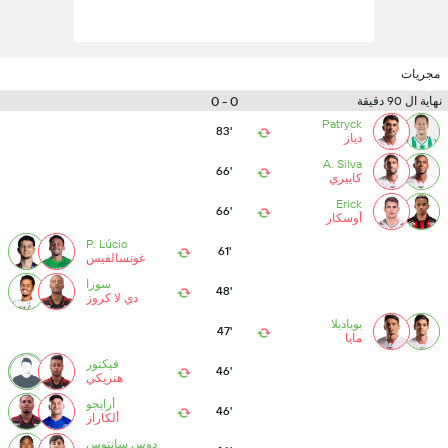
مجريات
0 - 0
نهاية ال 90 دقيقة
Patryck
83'
دياز
A. Silva
66'
كاييري
Erick
66'
أوسكار
P. Lúcio
61'
غونسالفيس
سوزا
48'
دي لا كروز
بوباديلا
47'
مايا
فيكتور
46'
هنريكي
أرايجو
46'
ألكاراز
دوس سانتوس