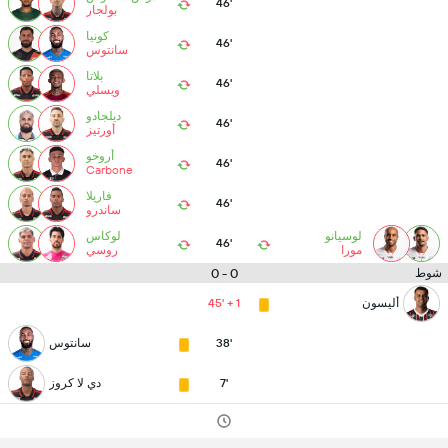
46'
بولجار
كونيا
46'
سانتوس
بلاتا
46'
ويسلي
ديلجادو
46'
أورتيز
أروخو
46'
Carbone
فاريلا
46'
ساندرو
لوسيانو
لوكاس
46'
مورا
روسي
0 - 0
شوط
أليسون
45' + 1
38'
سانتوس
7'
دي لا كروز