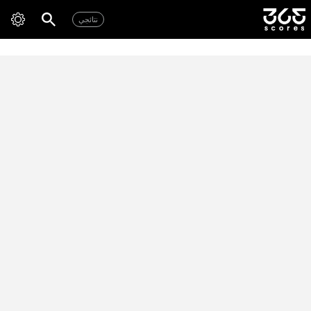
نتائجي