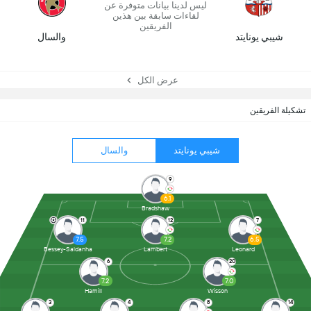
ليس لدينا بيانات متوفرة عن
لقاءات سابقة بين هذين
الفريقين
شيبي يونايتد
والسال
عرض الكل
تشكيلة الفريقين
شيبي يونايتد
والسال
9
6.1
Bradshaw
11
12
7
7.5
7.2
6.5
Bessey-Saldanha
Lambert
Leonard
6
20
7.2
7.0
Hamill
Wisson
3
4
8
14