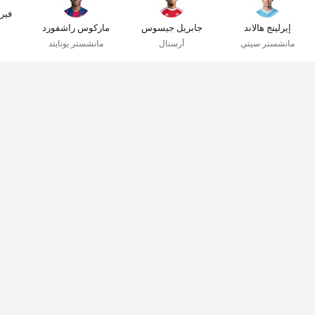
فير
إيرلينج هالاند
جابريل جيسوس
ماركوس راشفورد
مانشستر سيتي
أرسنال
مانشستر يونايتد