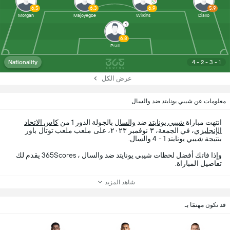
6.5
6.3
6.9
5.9
Morgan
Majoyegbe
Wilkins
Diallo
1
6.8
Prall
Nationality
4 - 2 - 3 - 1
عرض الكل
معلومات عن شيبي يونايتد ضد والسال
انتهت مباراة
شيبي يونايتد
ضد
والسال
بالجولة الدور 1 من
كاس الاتحاد
الإنجليزي
، في الجمعة، ٣ نوفمبر ٢٠٢٣، على ملعب ملعب توتال باور
بنتيجة شيبي يونايتد 1 - 4 والسال.
وإذا فاتك أفضل لحظات شيبي يونايتد ضد والسال ، 365Scores يقدم لك
تفاصيل المباراة.
شاهد المزيد
قد تكون مهتمًا بـ