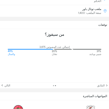
الحكم
ملعب توتال باور
سعة الملعب: 1,400
توقعات
من سيفوز؟
إجمالي عدد المصوتين 3,875
49%
20%
31%
شيبي يونايتد
تعادل
والسال
السّابق
التالي
المواجهات المباشرة