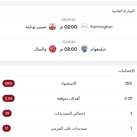
المباراة القادمة
08/08/26
02:00 م
Kennington
شيبي يونايتد
15/08/26
02:00 م
جيلينغهام
والسال
الإحصائيات
35%
الاستحواذ
65%
0.29
أهداف متوقعة
2.66
3
إجمالي التسديدات
39
1
تسديدات على المرمى
17