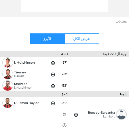
مجريات
عرض الكل
الأبرز
1 - 4
نهاية ال 90 دقيقة
I. Hutchinson
87'
Tierney
63'
Daniels
Knowles
53'
I. Hutchinson
1 - 1
شوط
D. James-Taylor
32'
Bessey-Saldanha
21'
Lambert