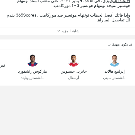
الاتحاد الإنجليزي
، في الأحد، ٩ يناير ٢٠٢٢، على ملعب استاد توتنهام
هوتسبر بنتيجة توتنهام هوتسبر 3 - 1 موركامب.
وإذا فاتك أفضل لحظات توتنهام هوتسبر ضد موركامب ، 365Scores يقدم
لك تفاصيل المباراة.
شاهد المزيد
قد تكون مهتمًا بـ
فير
إيرلينج هالاند
جابريل جيسوس
ماركوس راشفورد
مانشستر سيتي
أرسنال
مانشستر يونايتد