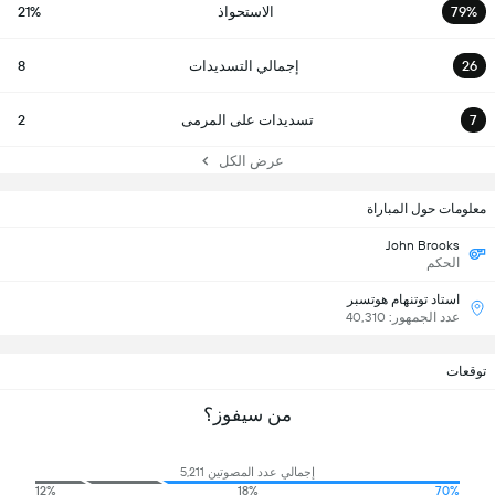
79%
الاستحواذ
21%
26
إجمالي التسديدات
8
7
تسديدات على المرمى
2
عرض الكل
معلومات حول المباراة
John Brooks
الحكم
استاد توتنهام هوتسبر
عدد الجمهور: 40,310
توقعات
من سيفوز؟
إجمالي عدد المصوتين 5,211
12%
18%
70%