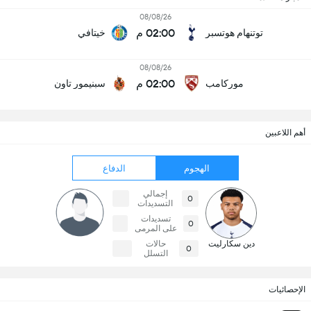
08/08/26
02:00 م
توتنهام هوتسبر
خيتافي
08/08/26
02:00 م
موركامب
سبنيمور تاون
أهم اللاعبين
الهجوم
الدفاع
إجمالي
0
التسديدات
تسديدات
0
على المرمى
دين سكارليت
حالات
0
التسلل
الإحصائيات