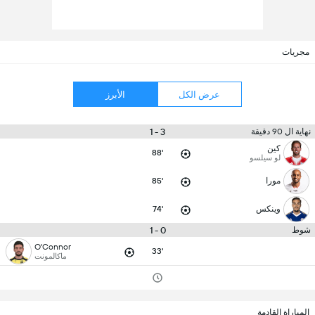
مجريات
عرض الكل
الأبرز
3 - 1
نهاية ال 90 دقيقة
كين
88'
لو سيلسو
مورا
85'
وينكس
74'
0 - 1
شوط
O'Connor
33'
ماكالمونت
المباراة القادمة