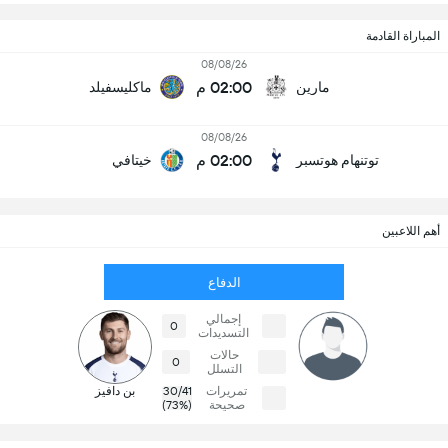
المباراة القادمة
08/08/26
02:00 م
مارين
ماكليسفيلد
08/08/26
02:00 م
توتنهام هوتسبر
خيتافي
أهم اللاعبين
الدفاع
إجمالي
0
التسديدات
حالات
0
التسلل
تمريرات
30/41
بن دافيز
صحيحة
(73%)