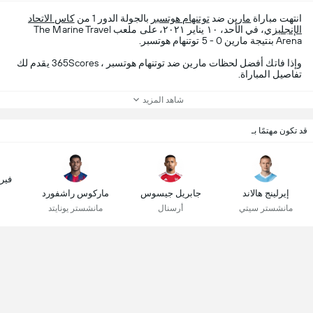
انتهت مباراة
مارين
ضد
توتنهام هوتسبر
بالجولة الدور 1 من
كاس الاتحاد
الإنجليزي
، في الأحد، ١٠ يناير ٢٠٢١، على ملعب The Marine Travel
Arena بنتيجة مارين 0 - 5 توتنهام هوتسبر.
وإذا فاتك أفضل لحظات مارين ضد توتنهام هوتسبر ، 365Scores يقدم لك
تفاصيل المباراة.
شاهد المزيد
قد تكون مهتمًا بـ
فير
إيرلينج هالاند
جابريل جيسوس
ماركوس راشفورد
مانشستر سيتي
أرسنال
مانشستر يونايتد