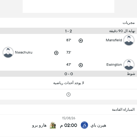
مجريات
2 - 1
نهاية ال 90 دقيقة
87'
Mansfield
Nwachuku
73'
47'
Ewington
0 - 0
شوط
لا يوجد أحداث رياضية
المباراة القادمة
15/08/26
02:00 م
هيرن باي
هارو برو