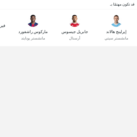
قد تكون مهتمًا بـ
فير
إيرلينج هالاند
جابريل جيسوس
ماركوس راشفورد
مانشستر سيتي
أرسنال
مانشستر يونايتد