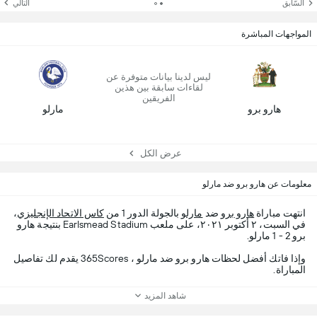
السّابق
التالي
المواجهات المباشرة
ليس لدينا بيانات متوفرة عن
لقاءات سابقة بين هذين
الفريقين
هارو برو
مارلو
عرض الكل
معلومات عن هارو برو ضد مارلو
انتهت مباراة
هارو برو
ضد
مارلو
بالجولة الدور 1 من
كاس الاتحاد الإنجليزي
،
في السبت، ٢ أكتوبر ٢٠٢١، على ملعب Earlsmead Stadium بنتيجة هارو
برو 2 - 1 مارلو.
وإذا فاتك أفضل لحظات هارو برو ضد مارلو ، 365Scores يقدم لك تفاصيل
المباراة.
شاهد المزيد