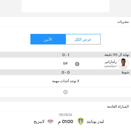
مجريات
عرض الكل
الأبرز
1 - 0
نهاية ال 90 دقيقة
رامازاني
59'
سولومون
0 - 0
شوط
لا توجد أحداث مهمة
المباراة القادمة
08/08/26
01:00 م
ليدز يونايتد
لايبزيج