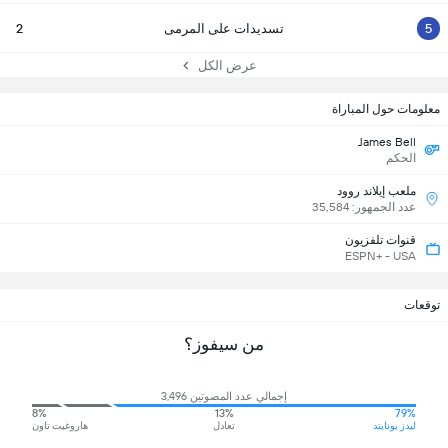
5
تسديدات على المرمى
2
عرض الكل
معلومات حول المباراة
James Bell
الحكم
ملعب إيلاند روود
عدد الجمهور: 35,584
قنوات تلفزيون
ESPN+ - USA
توقعات
من سيفوز؟
إجمالي عدد المصوتين 3,496
8%
13%
79%
ليدز يونايتد
تعادل
هاروغيت تاون