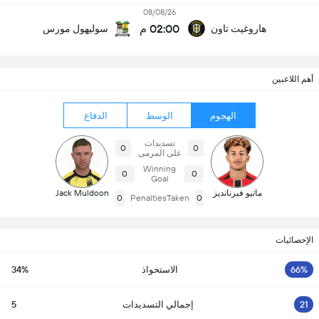
08/08/26
02:00 م
هاروغيت تاون
سوليهول مورس
أهم اللاعبين
الهجوم
الوسط
الدفاع
تسديدات
0
0
على المرمى
Winning
0
0
Goal
ماتيو فيرنانديز
Jack Muldoon
0
PenaltiesTaken
0
الإحصائيات
66%
الاستحواذ
34%
21
إجمالي التسديدات
5