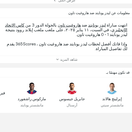
عرض الكل
معلومات عن ليدز يونايتد ضد هاروغيت تاون
انتهت مباراة
ليدز يونايتد
ضد
هاروغيت تاون
بالجولة الدور 3 من
كاس الاتحاد
الإنجليزي
، في السبت، ١١ يناير ٢٠٢٥، على ملعب ملعب إيلاند روود بنتيجة
ليدز يونايتد 1 - 0 هاروغيت تاون.
وإذا فاتك أفضل لحظات ليدز يونايتد ضد هاروغيت تاون ، 365Scores يقدم
لك تفاصيل المباراة.
شاهد المزيد
قد تكون مهتمًا بـ
فير
إيرلينج هالاند
جابريل جيسوس
ماركوس راشفورد
مانشستر سيتي
أرسنال
مانشستر يونايتد