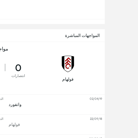
المواجهات المباشرة
مواج
0
انتصارات
فولهام
02/04/19
الد
واتفورد
22/09/18
الد
فولهام