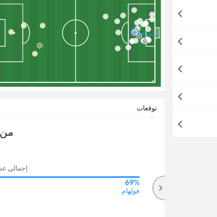
توقعات
من 
إجمالي عدد ا
69%
71%
أكثر
فولهام