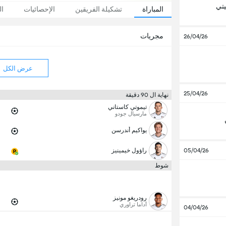
تي
المباراة
تشكيلة الفريقين
الإحصائيات
ال
مجريات
26/04/26
عرض الكل
25/04/26
نهاية ال 90 دقيقة
تيموتي كاستاني
مارسيال جودو
يواكيم أندرسن
05/04/26
راؤول خيمينيز
شوط
رودريغو مونيز
أداما تراوري
04/04/26