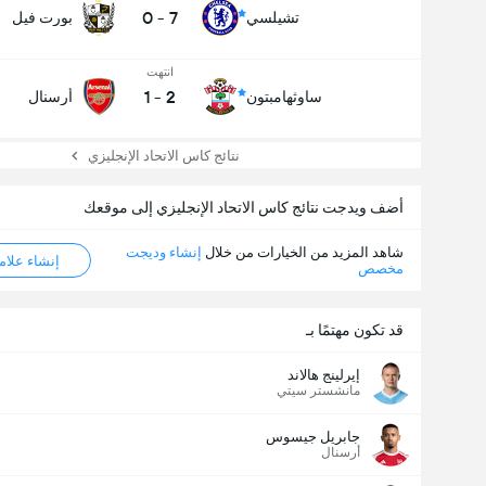
0
-
7
تشيلسي
بورت فيل
انتهت
1
-
2
ساوثهامبتون
أرسنال
نتائج كاس الاتحاد الإنجليزي
أضف ويدجت نتائج كاس الاتحاد الإنجليزي إلى موقعك
شاهد المزيد من الخيارات من خلال
إنشاء وديجت
إنشاء علامة ML
مخصص
قد تكون مهتمًا بـ
إيرلينج هالاند
مانشستر سيتي
جابريل جيسوس
أرسنال