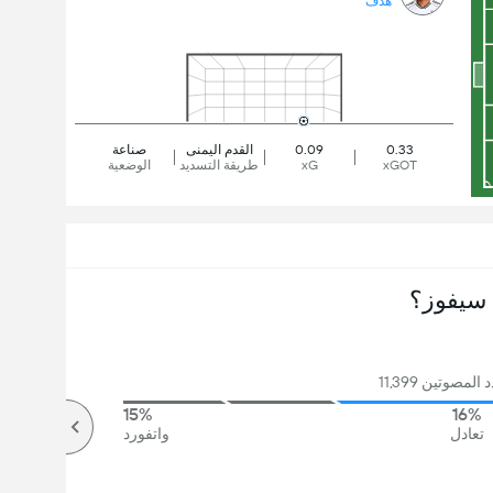
هدف
0.33
0.09
القدم اليمنى
صناعة
xGOT
xG
طريقة التسديد
الوضعية
سيفوز؟
لمصوتين 11,399
15%
16%
تعادل
واتفورد