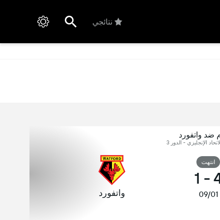
نتائجي
 ضد واتفورد
اتحاد الإنجليزي - الدور 3
انتهت
1
-
واتفورد
09/01