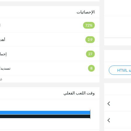
الإحصائيات
72%
ا
2.9
أهد
27
إجما
8
تسديدا
HT
عرض
وقت اللعب الفعلي