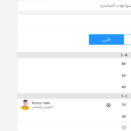
مواجهات المباشرة
الأبرز
4 - 1
85'
65'
49'
1 - 1
Rocco Vata
33'
أنطونيو تيكفيتش
26'