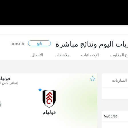
يات اليوم ونتائج مباشرة
تابع
31.11M
 المغلوب
الإحصائيات
ملاحظات
الأبطال
فولهام
لمباريات
إنجلترا, كاس ال
4
فولهام
16/05/26