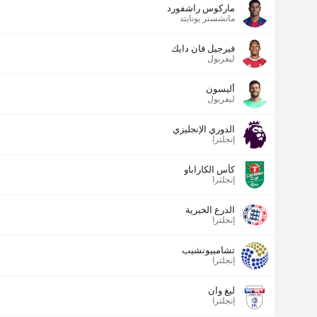
ماركوس راشفورد
مانشستر يونايتد
فيرجيل فان دايك
ليفربول
أليسون
ليفربول
الدوري الإنجليزي
إنجلترا
كأس الكاراباو
إنجلترا
الدرع الخيرية
إنجلترا
تشامبيونشيب
إنجلترا
ليغ وان
إنجلترا