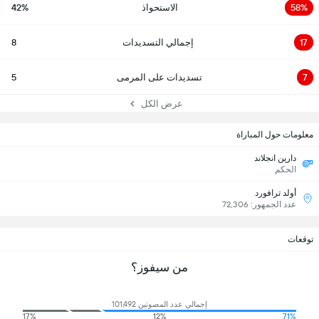
58%
الاستحواذ
42%
17
إجمالي التسديدات
8
7
تسديدات على المرمى
5
عرض الكل
معلومات حول المباراة
دارين انجلاند
الحكم
أولد ترافورد
عدد الجمهور: 72,306
توقعات
من سيفوز؟
إجمالي عدد المصوتين 101,492
17%
12%
71%