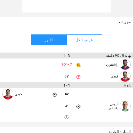
مجريات
عرض الكل
الأبرز
3 - 1
نهاية ال 90 دقيقة
راشفورد
90' + 7
كودي
52'
1 - 1
شوط
14'
كودي
أنتوني
4'
راشفورد
المباراة القادمة