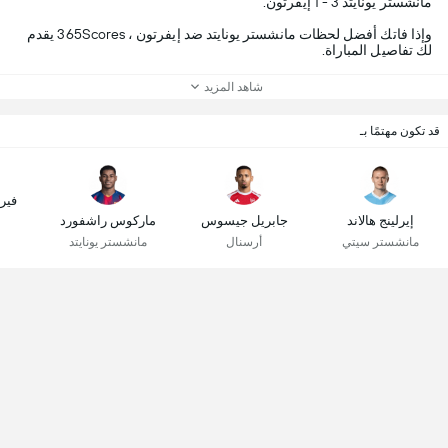
مانشستر يونايتد 3 - 1 إيفرتون.
وإذا فاتك أفضل لحظات مانشستر يونايتد ضد إيفرتون ، 365Scores يقدم
لك تفاصيل المباراة.
شاهد المزيد
قد تكون مهتمًا بـ
فير
إيرلينج هالاند
جابريل جيسوس
ماركوس راشفورد
مانشستر سيتي
أرسنال
مانشستر يونايتد