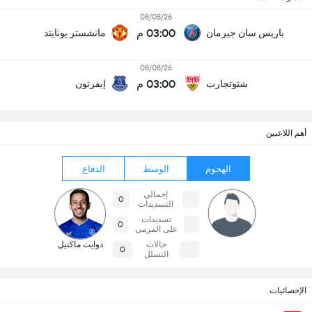
08/08/26
03:00 م
باريس سان جيرمان
مانشستر يونايتد
08/08/26
03:00 م
شتوتجارت
إيفرتون
أهم اللاعبين
الهجوم
الوسط
الدفاع
إجمالي
0
التسديدات
تسديدات
0
على المرمى
حالات
دوايت ماكنيل
0
التسلل
الإحصائيات