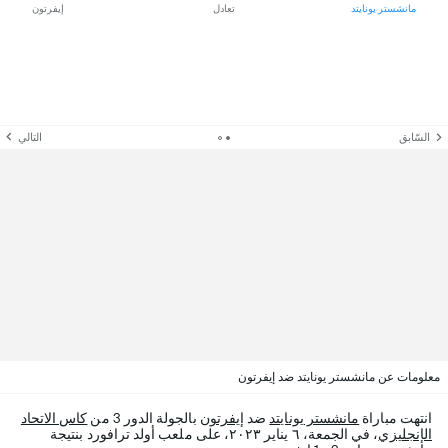
مانشستر يونايتد
تعادل
إيفرتون
السّابق
التالي
معلومات عن مانشستر يونايتد ضد إيفرتون
انتهت مباراة
مانشستر يونايتد
ضد
إيفرتون
بالجولة الدور 3 من
كاس الاتحاد
الإنجليزي
، في الجمعة، ٦ يناير ٢٠٢٣، على ملعب أولد ترافورد بنتيجة