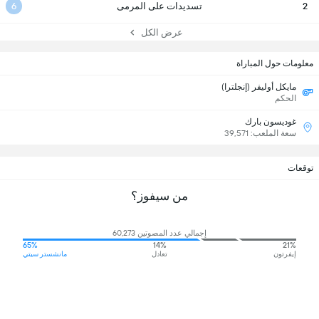
2
تسديدات على المرمى
6
عرض الكل
معلومات حول المباراة
مايكل أوليفر (إنجلترا)
الحكم
غوديسون بارك
سعة الملعب: 39,571
توقعات
من سيفوز؟
إجمالي عدد المصوتين 60,273
65%
14%
21%
إيفرتون
تعادل
مانشستر سيتي