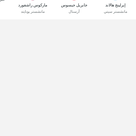
إيرلينج هالاند
جابريل جيسوس
ماركوس راشفورد
مانشستر سيتي
أرسنال
مانشستر يونايتد