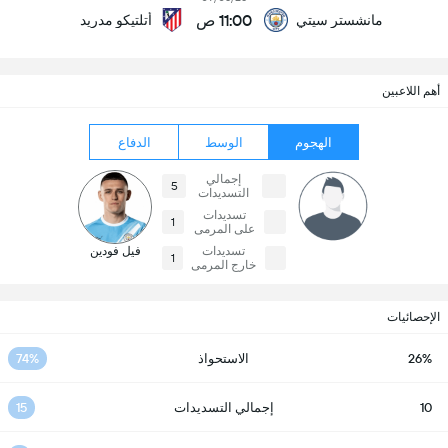
11:00 ص
مانشستر سيتي
أتلتيكو مدريد
أهم اللاعبين
الهجوم
الوسط
الدفاع
إجمالي
5
التسديدات
تسديدات
1
على المرمى
تسديدات
فيل فودين
1
خارج المرمى
الإحصائيات
26%
الاستحواذ
74%
10
إجمالي التسديدات
15