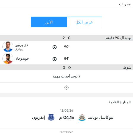
مجريات
عرض الكل
الأبرز
0 - 2
نهاية ال 90 دقيقة
دي بروين
90'
رودري
84'
جوندوجان
0 - 0
شوط
لا توجد أحداث مهمة
المباراة القادمة
12/08/26
04:15 م
نيوكاسل يونايتد
إيفرتون
09/08/26