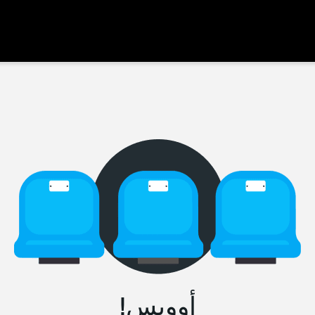
أووبس!