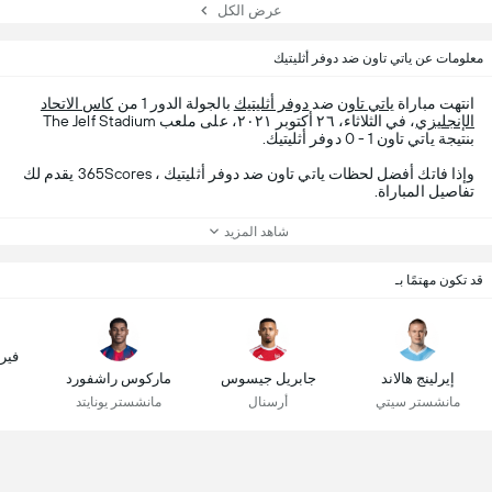
عرض الكل
معلومات عن ياتي تاون ضد دوفر أثليتيك
انتهت مباراة
ياتي تاون
ضد
دوفر أثليتيك
بالجولة الدور 1 من
كاس الاتحاد
الإنجليزي
، في الثلاثاء، ٢٦ أكتوبر ٢٠٢١، على ملعب The Jelf Stadium
بنتيجة ياتي تاون 1 - 0 دوفر أثليتيك.
وإذا فاتك أفضل لحظات ياتي تاون ضد دوفر أثليتيك ، 365Scores يقدم لك
تفاصيل المباراة.
شاهد المزيد
قد تكون مهتمًا بـ
فير
إيرلينج هالاند
جابريل جيسوس
ماركوس راشفورد
مانشستر سيتي
أرسنال
مانشستر يونايتد