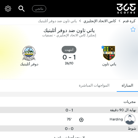
نتائجي
كرة قدم
كاس الاتحاد الإنجليزي
ياتي تاون ضد دوفر أثليتيك
ياتي تاون ضد دوفر أثليتيك
إنجلترا, كاس الاتحاد الإنجليزي - تصفيات
انتهت
0
-
1
26/10
ياتي تاون
دوفر أثليتيك
المباراة
المواجهات المباشرة
مجريات
1 - 0
نهاية ال 90 دقيقة
75'
Harding
0 - 0
شوط
لا يوجد أحداث رياضية