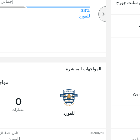
إجمالي ع
 سانت جورج
33%
50%
أكثر
للفورد
المواجهات المباشرة
مواج
يون
0
انتصارات
للفورد
05/08/23
كأس الاتحاد الإ
للفورد
تاون