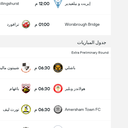
12:00 م
إيريت و بيلفيدير
illingshurst
01:00 م
Worsbrough Bridge
ترافورد
جدول المباريات
Extra Preliminary Round
06:30 م
باشلي
شيبتون مالي
06:30 م
هولاندز وبلير
باغهام
عدد الاهداف (2.5)
06:30 م
Amersham Town FC
تورث ليف