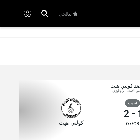
نتائجي
ضد كولني هيث
اس الاتحاد الإنجليزي
انتهت
2
-
كولني هيث
07/08