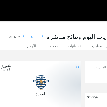
يات اليوم ونتائج مباشرة
تابع
31.11M
 المغلوب
الإحصائيات
ملاحظات
الأبطال
للفورد 
لمباريات
إنجلترا, ك
1
للفورد
09/08/26