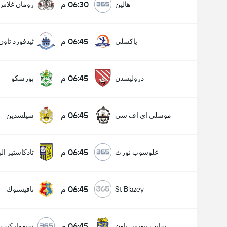
06:30 م
هالين
رومان غلاس
06:45 م
ياكسلي
ثيدفورد تاون
06:45 م
دروليسدن
بورسكو
06:45 م
موسلي اي اف سي
سيلسدين
06:45 م
غلوسوب نورث
تادكاستير الب
06:45 م
St Blazey
تافيستوك
06:45 م
سانت نيوتس تاون
ستوماركيت 