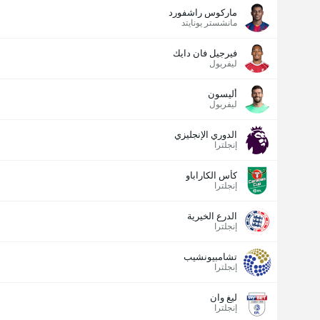
ماركوس راشفورد
مانشستر يونايتد
فيرجيل فان دايك
ليفربول
أليسون
ليفربول
الدوري الإنجليزي
إنجلترا
كأس الكاراباو
إنجلترا
الدرع الخيرية
إنجلترا
تشامبيونشيب
إنجلترا
ليغ وان
إنجلترا