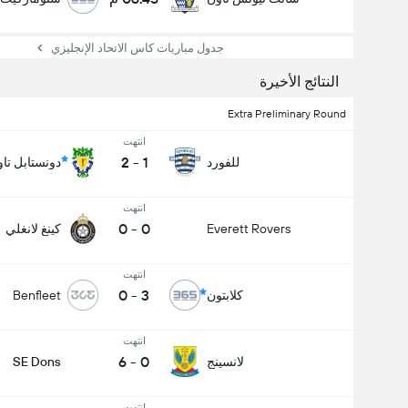
جدول مباريات كاس الاتحاد الإنجليزي
النتائج الأخيرة
Extra Preliminary Round
انتهت
2
-
1
للفورد
دونستابل تا
انتهت
0
-
0
Everett Rovers
كينغ لانغلي
انتهت
0
-
3
كلابتون
Benfleet
انتهت
6
-
0
لانسينج
SE Dons
انتهت