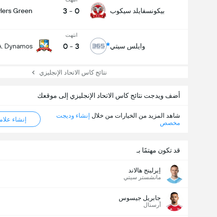
3
-
0
بيكونسفايلد سيكوب
lers Green
انتهت
0
-
3
وايلس سيتي
A. Dynamos
نتائج كاس الاتحاد الإنجليزي
أضف ويدجت نتائج كاس الاتحاد الإنجليزي إلى موقعك
شاهد المزيد من الخيارات من خلال
إنشاء وديجت
إنشاء علامة ML
مخصص
قد تكون مهتمًا بـ
إيرلينج هالاند
مانشستر سيتي
جابريل جيسوس
أرسنال