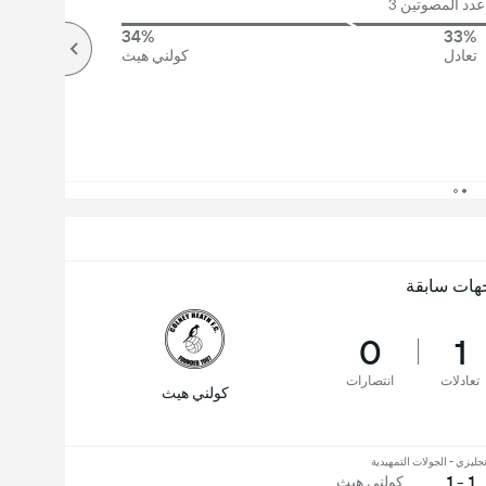
دد المصوتين 3
34%
33%
تعادل
كولني هيث
هات سابقة
0
1
تعادلات
انتصارات
كولني هيث
نجليزي - الجولات التمهيدية
1 - 1
كولني هيث