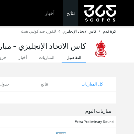
نتائج
أخبار
كرة قدم
كاس الاتحاد الإنجليزي
للفورد ضد كولني هيث
كاس الاتحاد الإنجليزي - مبار
التفاصيل
المباريات
أخبار
خروج
كل المباريات
نتائج
جدول ا
مباريات اليوم
Extra Preliminary Round