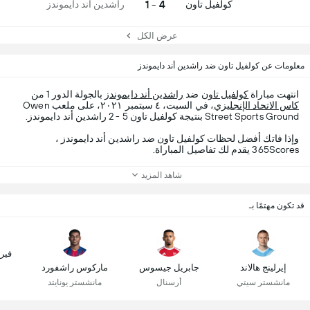
4 - 1
كولفيل تاون
راشدين أند دايموندز
عرض الكل
معلومات عن كولفيل تاون ضد راشدين أند دايموندز
انتهت مباراة
كولفيل تاون
ضد
راشدين أند دايموندز
بالجولة الدور 1 من
كاس الاتحاد الإنجليزي
، في السبت، ٤ سبتمبر ٢٠٢١، على ملعب Owen
Street Sports Ground بنتيجة كولفيل تاون 5 - 2 راشدين أند دايموندز.
وإذا فاتك أفضل لحظات كولفيل تاون ضد راشدين أند دايموندز ،
365Scores يقدم لك تفاصيل المباراة.
شاهد المزيد
قد تكون مهتمًا بـ
فير
إيرلينج هالاند
جابريل جيسوس
ماركوس راشفورد
مانشستر سيتي
أرسنال
مانشستر يونايتد