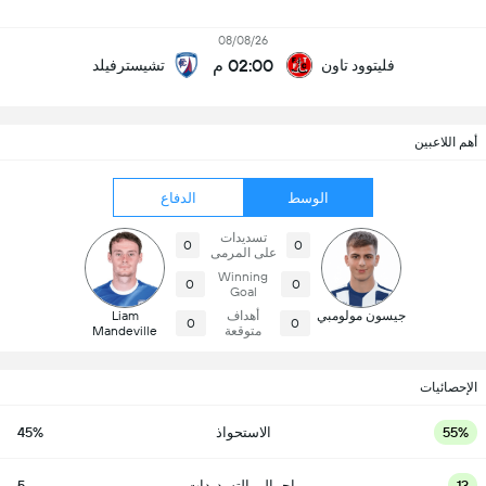
08/08/26
02:00 م
فليتوود تاون
تشيسترفيلد
أهم اللاعبين
الوسط
الدفاع
تسديدات
0
0
على المرمى
Winning
0
0
Goal
جيسون مولومبي
أهداف
Liam
0
0
متوقعة
Mandeville
الإحصائيات
55%
الاستحواذ
45%
13
إجمالي التسديدات
5