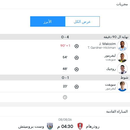
مجريات
عرض الكل
الأبرز
4 - 0
نهاية ال 90 دقيقة
J. Malcolm
90' + 1
T. Gardner-Hickman
ليفرمور
54'
سويفت
روجيك
48'
1 - 0
شوط
سويفت
23'
ليفرمور
المباراة القادمة
08/08/26
04:30 م
روذرهام
وست بروميتش