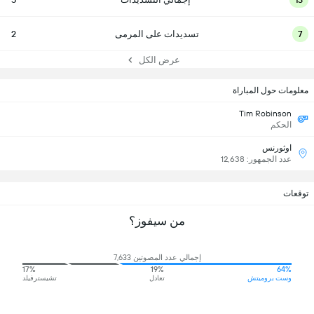
7
تسديدات على المرمى
2
عرض الكل
معلومات حول المباراة
Tim Robinson
الحكم
اوثورنس
عدد الجمهور: 12,638
توقعات
من سيفوز؟
إجمالي عدد المصوتين 7,633
17%
19%
64%
وست بروميتش
تعادل
تشيسترفيلد