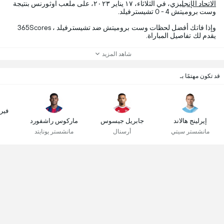
الاتحاد الإنجليزي
، في الثلاثاء، ١٧ يناير ٢٠٢٣، على ملعب اوثورنس بنتيجة
وست بروميتش 4 - 0 تشيسترفيلد.
وإذا فاتك أفضل لحظات وست بروميتش ضد تشيسترفيلد ، 365Scores
يقدم لك تفاصيل المباراة.
شاهد المزيد
قد تكون مهتمًا بـ
فير
إيرلينج هالاند
جابريل جيسوس
ماركوس راشفورد
مانشستر سيتي
أرسنال
مانشستر يونايتد