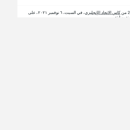
كاس الاتحاد الإنجليزي
، في السبت، ٦ نوفمبر ٢٠٢١، على
د المزيد
ول على التجربة الكاملة:
Follow