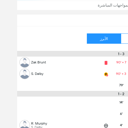
مواجهات المباشرة
الأبرز
3 - 1
Zak Brunt
90' + 7
S. Dalby
90' + 3
79'
2 - 1
14'
6'
R. Murphy
4'
S. Dalby