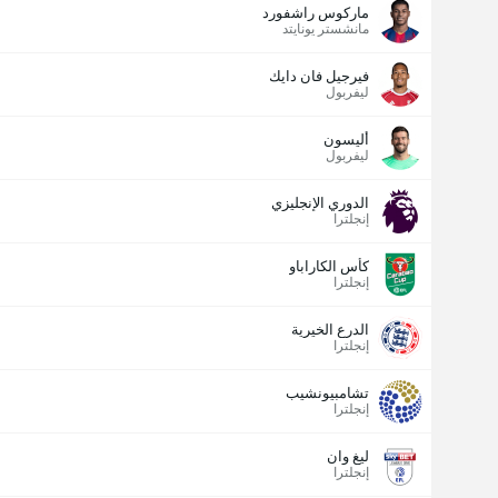
ماركوس راشفورد
مانشستر يونايتد
فيرجيل فان دايك
ليفربول
أليسون
ليفربول
الدوري الإنجليزي
إنجلترا
كأس الكاراباو
إنجلترا
الدرع الخيرية
إنجلترا
تشامبيونشيب
إنجلترا
ليغ وان
إنجلترا