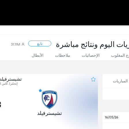
يات اليوم ونتائج مباشرة
تابع
31.11M
 المغلوب
الإحصائيات
ملاحظات
الأبطال
تشيسترفيلد 
لمباريات
إنجلترا, كاس ال
3
تشيسترفيلد
16/05/26