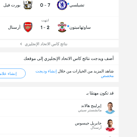
0
-
7
تشيلسي
بورت فيل
انتهت
1
-
2
ساوثهامبتون
أرسنال
نتائج كاس الاتحاد الإنجليزي
أضف ويدجت نتائج كاس الاتحاد الإنجليزي إلى موقعك
شاهد المزيد من الخيارات من خلال
إنشاء وديجت
إنشاء علامة ML
مخصص
قد تكون مهتمًا بـ
إيرلينج هالاند
عدد الاهداف (2.5)
مانشستر سيتي
جابريل جيسوس
أرسنال