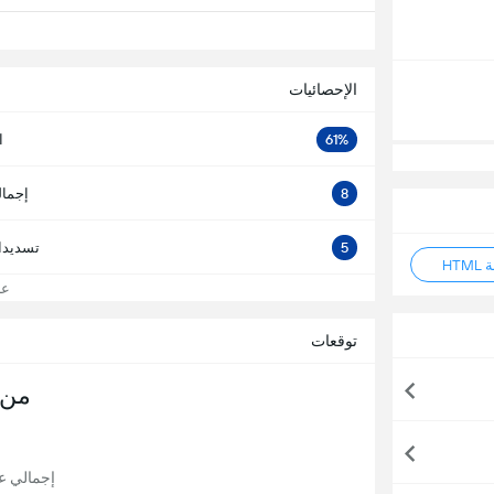
الإحصائيات
61%
ا
8
إجمال
5
تسديدا
HT
عرض
توقعات
من 
إجمالي عدد