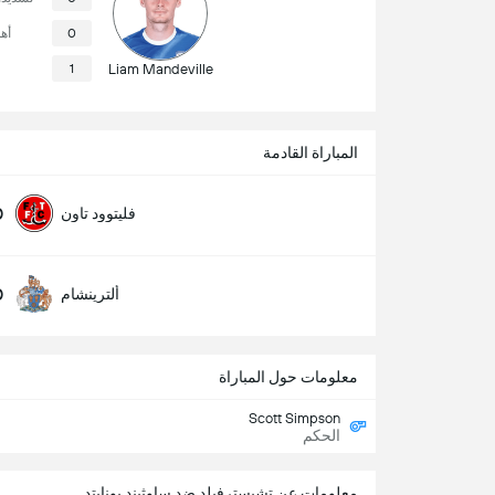
0
أه
1
Liam Mandeville
المباراة القادمة
0
فليتوود تاون
0
ألترينشام
معلومات حول المباراة
Scott Simpson
الحكم
معلومات عن تشيسترفيلد ضد ساوثيند يونايتد