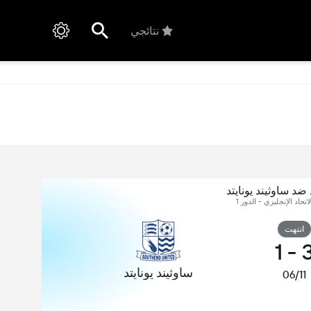
نتائجي
ضد ساوثيند يونايتد
اتحاد الإنجليزي - الدور 1
انتهت
1
-
ساوثيند يونايتد
06/11