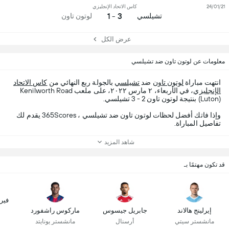
24/01/21
كاس الاتحاد الإنجليزي
3 - 1
تشيلسي
لوتون تاون
عرض الكل
معلومات عن لوتون تاون ضد تشيلسي
انتهت مباراة
لوتون تاون
ضد
تشيلسي
بالجولة ربع النهائي من
كاس الاتحاد
الإنجليزي
، في الأربعاء، ٢ مارس ٢٠٢٢، على ملعب Kenilworth Road
(Luton) بنتيجة لوتون تاون 2 - 3 تشيلسي.
وإذا فاتك أفضل لحظات لوتون تاون ضد تشيلسي ، 365Scores يقدم لك
تفاصيل المباراة.
شاهد المزيد
قد تكون مهتمًا بـ
فير
إيرلينج هالاند
جابريل جيسوس
ماركوس راشفورد
مانشستر سيتي
أرسنال
مانشستر يونايتد