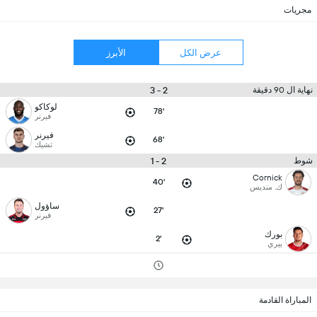
مجريات
عرض الكل
الأبرز
2 - 3
نهاية ال 90 دقيقة
لوكاكو
78'
فيرنر
فيرنر
68'
تشيك
2 - 1
شوط
Cornick
40'
ك. منديس
ساؤول
27'
فيرنر
بورك
2'
بيري
المباراة القادمة