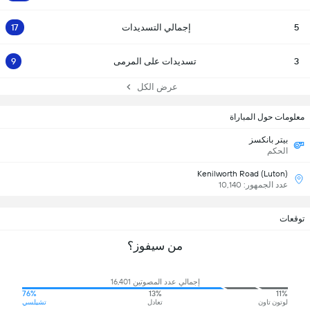
5
إجمالي التسديدات
17
3
تسديدات على المرمى
9
عرض الكل
معلومات حول المباراة
بيتر بانكسز
الحكم
Kenilworth Road (Luton)
عدد الجمهور: 10,140
توقعات
من سيفوز؟
إجمالي عدد المصوتين 16,401
76%
13%
11%
لوتون تاون
تعادل
تشيلسي